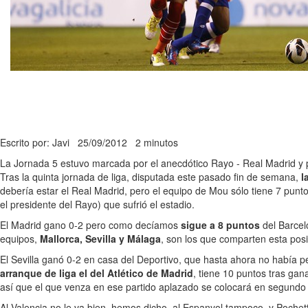
Escrito por: Javi
25/09/2012
2 minutos
La Jornada 5 estuvo marcada por el anecdótico Rayo - Real Madrid y p
Tras la quinta jornada de liga, disputada este pasado fin de semana,
l
debería estar el Real Madrid, pero el equipo de Mou sólo tiene 7 punt
el presidente del Rayo) que sufrió el estadio.
El Madrid gano 0-2 pero como decíamos
sigue a 8 puntos
del Barcel
equipos,
Mallorca, Sevilla y Málaga
, son los que comparten esta pos
El Sevilla ganó 0-2 en casa del Deportivo, que hasta ahora no había p
arranque de liga el del Atlético de Madrid
, tiene 10 puntos tras gan
así que el que venza en ese partido aplazado se colocará en segundo 
Al Valencia no le va bien, hemos dicho, al Espanyol tampoco, y Poche