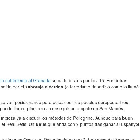
on sufrimiento al Granada
suma todos los puntos, 15. Por detrás
endido por el
sabotaje eléctrico
(o terrorismo deportivo como lo llamó
 se van posicionando para pelear por los puestos europeos. Tres
 se puede llamar pinchazo a conseguir un empate en San Mamés.
 empieza ya a discutir los métodos de Pellegrino. Aunque para
buen
 el Real Betis. Un
Betis
que anda con 9 puntos tras ganar al Espanyol
ya no digamos Osasuna. Después de perder 3-1 en casa del Zaragoza,