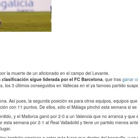
or la muerte de un aficionado en el campo del Levante.
a clasificación sigue liderada por el FC Barcelona
, que tras
ganar c
os, los 3 últimos conseguidos en Vallecas en el ya famoso partido susp
ona. Así pues, la segunda posición es para otros equipos, equipos que
ición con 11 puntos. De ellos, sólo el Málaga pinchó esta semana si
erdido, y el Mallorca ganó por 2-0 a un Valencia que no arranca y que
ar esta semana por 2-1 al Real Valladolid y tiene un partido menos ante
lugar.
ttino también empieza a estar más fuera que dentro del banquillo, y 