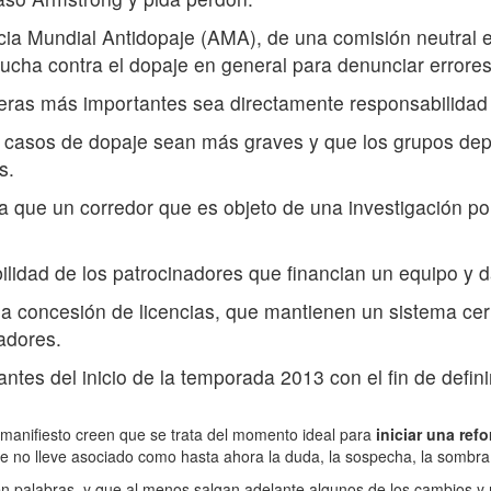
cia Mundial Antidopaje (AMA), de una comisión neutral e 
lucha contra el dopaje en general para denunciar errores
rreras más importantes sea directamente responsabilidad
s casos de dopaje sean más graves y que los grupos dep
s.
ula que un corredor que es objeto de una investigación 
lidad de los patrocinadores que financian un equipo y 
 la concesión de licencias, que mantienen un sistema c
adores.
antes del inicio de la temporada 2013 con el fin de defi
 manifiesto creen que se trata del momento ideal para
iniciar una ref
 que no lleve asociado como hasta ahora la duda, la sospecha, la sombra
n palabras, y que al menos salgan adelante algunos de los cambios y 