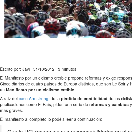
Escrito por: Javi
31/10/2012
3 minutos
El Manifiesto por un ciclismo creíble propone reformas y exige respons
Cinco diarios de cuatro países de Europa distintos, que son Le Soir y 
un
Manifiesto por un ciclismo creíble
.
A raíz del
caso Armstrong
, de la
pérdida de credibilidad
de los ciclis
publicaciones como El País, piden una serie de
reformas y cambios
y
más graves.
El manifiesto al completo lo podéis leer a continuación:
Que la UCI reconozca sus responsabilidades en el c