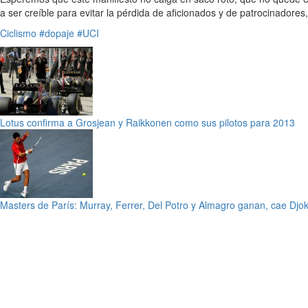
a ser creíble para evitar la pérdida de aficionados y de patrocinadores
Ciclismo
#dopaje
#UCI
Lotus confirma a Grosjean y Raikkonen como sus pilotos para 2013
Masters de París: Murray, Ferrer, Del Potro y Almagro ganan, cae Djo