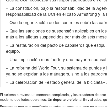
– La constitución, bajo la responsabilidad de la Agen
responsabilidad de la UCI en el caso Armstrong y la 
– Que la organización de los controles sobre las ca
– Que las sanciones de suspensión aplicables en lo
más a los atletas suspendidos por más de seis mese
– La restauración del pacto de caballeros que estip
equipo.
– Una implicación más fuerte y una mayor responsabi
– La reforma del World Tour, su sistema de puntos y
ya no se expidan a los mánagers, sino a los patrocin
– La celebración de «estado general de la bicicleta» 
El ciclismo atraviesa un momento complicado, y los creadores de este
moderno que todos queremos. Un
deporte creíble
, al fin y al cabo,
Esperemos que este manifiesto no caiga en saco roto, que no quede e