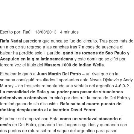
Escrito por: Raúl
18/03/2013
4 minutos
Rafa Nadal
pareciera que nunca se fue del circuito. Tras poco más de
un mes de su regreso a las canchas tras 7 meses de ausencia el
balear ha perdido solo 1 partido,
ganó los torneos de Sao Paulo y
Acapulco en la gira latinoamericana
y este domingo se ciñó por
tercera vez el título del
Masters 1000 de Indian Wells
.
El balear le ganó a
Juan Martín Del Potro
– un rival que en la
semana consiguió resultados importantes ante Novak Djokovic y Andy
Murray – en tres sets remontando una ventaja del argentino 4-6 0-2.
La mentalidad de Rafa y su poder para pasar de situaciones
defensivas a ofensivas
terminó por destruir la moral de Del Potro y
terminó ganando sin discusión.
Rafa salta al cuarto puesto del
ránking desplazando al alicantino David Ferrer
.
El primer set empezó con Rafa
como un vendaval atacando el
revés
de Del Potro, ganando tres juegos seguidos y quedando con
dos puntos de rotura sobre el saque del argentino para pasar