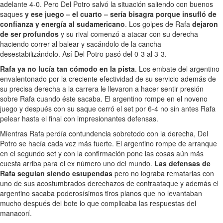
adelante 4-0. Pero Del Potro salvó la situación saliendo con buenos
saques
y ese juego – el cuarto – sería bisagra porque insufló de
confianza y energía al sudamericano
. Los golpes de Rafa
dejaron
de ser profundos
y su rival comenzó a atacar con su derecha
haciendo correr al balear y sacándolo de la cancha
desestabilizándolo. Así Del Potro pasó del 0-3 al 3-3.
Rafa ya no lucía tan cómodo en la pista
. Los embate del argentino
envalentonado por la creciente efectividad de su servicio además de
su precisa derecha a la carrera le llevaron a hacer sentir presión
sobre Rafa cuando éste sacaba. El argentino rompe en el noveno
juego y después con su saque cerró el set por 6-4 no sin antes Rafa
pelear hasta el final con impresionantes defensas.
Mientras Rafa perdía contundencia sobretodo con la derecha, Del
Potro se hacía cada vez más fuerte. El argentino rompe de arranque
en el segundo set y con la confirmación pone las cosas aún más
cuesta arriba para el ex número uno del mundo.
Las defensas de
Rafa seguían siendo estupendas
pero no lograba rematarlas con
uno de sus acostumbrados derechazos de contraataque y además el
argentino sacaba poderosísimos tiros planos que no levantaban
mucho después del bote lo que complicaba las respuestas del
manacorí.