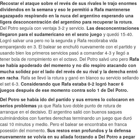
Recostar el ataque sobre el revés de sus rivales le trajo enormes
dividendos en la semana y eso le permitió a Rafa mantenerse
agazapado respirando en la nuca del argentino esperando una
ligera desconcentración del argentino para recuperar la rotura
.
Del Potro seguía con ventaja 3-2 y servicio.
Las desconcentraciones
llegaron para el sudamericano en el sexto juego
y quedó 15-40.
Logró salvar una pero no la segunda y Rafa recobraba vida
emparejando en 3. El balear se enchufó nuevamente con el partido y
usando bien los primeros servicios pasó a comandar 4-3 y llegó a
tener bola de rompimiento en el octavo. Del Potro salvó uno pero
Rafa
se había apoderado del momento y no dio respiro atacando con
mucha solidez por el lado del revés de su rival y la derecha entró
en racha
. Rafa se llevó la rotura y ganó en blanco su servicio sellando
el set 6-3.
Considerando que Rafa estaba 0-2 logró hacer 6
juegos después de ese momento contra solo 1 de Del Potro.
Del Potro se había ido del partido y sus errores lo colocaron en
serios problemas
ya que Rafa tuvo doble punto de rotura de
arranque en el decisivo. El argentino salió con buenos saques
culminándolos con fuertes derechas terminando un juego que duró
casi 10 minutos y medio. Pero el balear se encontraba en franca
posesión del momento.
Sus restos eran profundos y la defensa
nuevamente se volvía en su aliada forzando a Del Potro a pegar