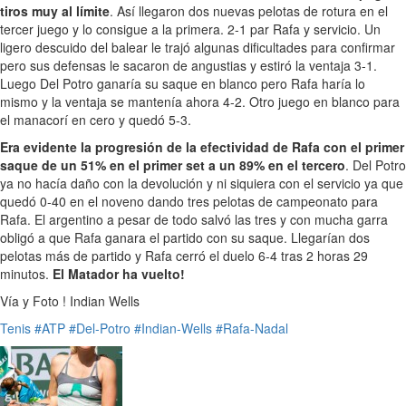
tiros muy al límite
. Así llegaron dos nuevas pelotas de rotura en el
tercer juego y lo consigue a la primera. 2-1 par Rafa y servicio. Un
ligero descuido del balear le trajó algunas dificultades para confirmar
pero sus defensas le sacaron de angustias y estiró la ventaja 3-1.
Luego Del Potro ganaría su saque en blanco pero Rafa haría lo
mismo y la ventaja se mantenía ahora 4-2. Otro juego en blanco para
el manacorí en cero y quedó 5-3.
Era evidente la progresión de la efectividad de Rafa con el primer
saque de un 51% en el primer set a un 89% en el tercero
. Del Potro
ya no hacía daño con la devolución y ni siquiera con el servicio ya que
quedó 0-40 en el noveno dando tres pelotas de campeonato para
Rafa. El argentino a pesar de todo salvó las tres y con mucha garra
obligó a que Rafa ganara el partido con su saque. Llegarían dos
pelotas más de partido y Rafa cerró el duelo 6-4 tras 2 horas 29
minutos.
El Matador ha vuelto!
Vía y Foto ! Indian Wells
Tenis
#ATP
#Del-Potro
#Indian-Wells
#Rafa-Nadal