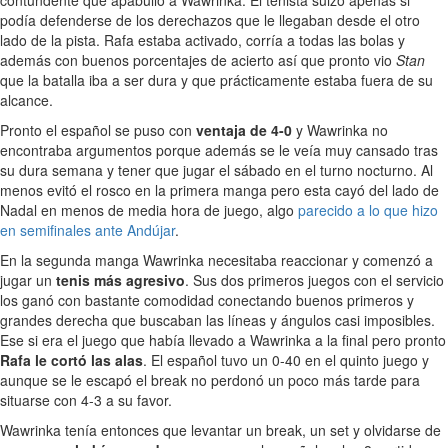
contundente que apabulló a Wawrinka. El tenista suizo apenas si
podía defenderse de los derechazos que le llegaban desde el otro
lado de la pista. Rafa estaba activado, corría a todas las bolas y
además con buenos porcentajes de acierto así que pronto vio
Stan
que la batalla iba a ser dura y que prácticamente estaba fuera de su
alcance.
Pronto el español se puso con
ventaja de 4-0
y Wawrinka no
encontraba argumentos porque además se le veía muy cansado tras
su dura semana y tener que jugar el sábado en el turno nocturno. Al
menos evitó el rosco en la primera manga pero esta cayó del lado de
Nadal en menos de media hora de juego, algo
parecido a lo que hizo
en semifinales ante Andújar
.
En la segunda manga Wawrinka necesitaba reaccionar y comenzó a
jugar un
tenis más agresivo
. Sus dos primeros juegos con el servicio
los ganó con bastante comodidad conectando buenos primeros y
grandes derecha que buscaban las líneas y ángulos casi imposibles.
Ese si era el juego que había llevado a Wawrinka a la final pero pronto
Rafa le cortó las alas
. El español tuvo un 0-40 en el quinto juego y
aunque se le escapó el break no perdonó un poco más tarde para
situarse con 4-3 a su favor.
Wawrinka tenía entonces que levantar un break, un set y olvidarse de