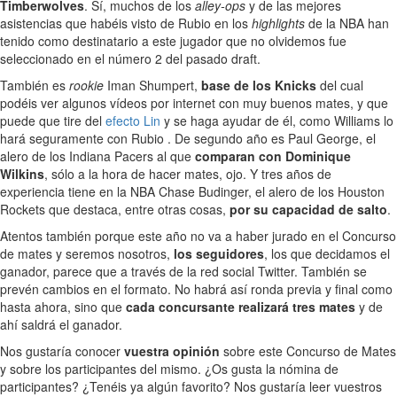
Timberwolves
. Sí, muchos de los
alley-ops
y de las mejores
asistencias que habéis visto de Rubio en los
highlights
de la NBA han
tenido como destinatario a este jugador que no olvidemos fue
seleccionado en el número 2 del pasado draft.
También es
rookie
Iman Shumpert,
base de los Knicks
del cual
podéis ver algunos vídeos por internet con muy buenos mates, y que
puede que tire del
efecto Lin
y se haga ayudar de él, como Williams lo
hará seguramente con Rubio . De segundo año es Paul George, el
alero de los Indiana Pacers al que
comparan con Dominique
Wilkins
, sólo a la hora de hacer mates, ojo. Y tres años de
experiencia tiene en la NBA Chase Budinger, el alero de los Houston
Rockets que destaca, entre otras cosas,
por su capacidad de salto
.
Atentos también porque este año no va a haber jurado en el Concurso
de mates y seremos nosotros,
los seguidores
, los que decidamos el
ganador, parece que a través de la red social Twitter. También se
prevén cambios en el formato. No habrá así ronda previa y final como
hasta ahora, sino que
cada concursante realizará tres mates
y de
ahí saldrá el ganador.
Nos gustaría conocer
vuestra opinión
sobre este Concurso de Mates
y sobre los participantes del mismo. ¿Os gusta la nómina de
participantes? ¿Tenéis ya algún favorito? Nos gustaría leer vuestros