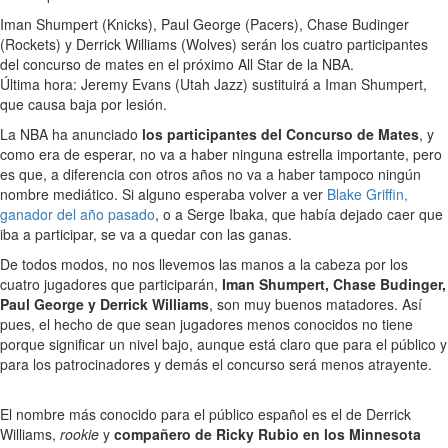
Iman Shumpert (Knicks), Paul George (Pacers), Chase Budinger
(Rockets) y Derrick Williams (Wolves) serán los cuatro participantes
del concurso de mates en el próximo All Star de la NBA.
Última hora: Jeremy Evans (Utah Jazz) sustituirá a Iman Shumpert,
que causa baja por lesión.
La NBA ha anunciado
los participantes del Concurso de Mates
, y
como era de esperar, no va a haber ninguna estrella importante, pero
es que, a diferencia con otros años no va a haber tampoco ningún
nombre mediático. Si alguno esperaba volver a ver
Blake Griffin,
ganador del año pasado
, o a Serge Ibaka, que había dejado caer que
iba a participar, se va a quedar con las ganas.
De todos modos, no nos llevemos las manos a la cabeza por los
cuatro jugadores que participarán,
Iman Shumpert, Chase Budinger,
Paul George y Derrick Williams
, son muy buenos matadores. Así
pues, el hecho de que sean jugadores menos conocidos no tiene
porque significar un nivel bajo, aunque está claro que para el público y
para los patrocinadores y demás el concurso será menos atrayente.
El nombre más conocido para el público español es el de Derrick
Williams,
rookie
y
compañero de Ricky Rubio en los Minnesota