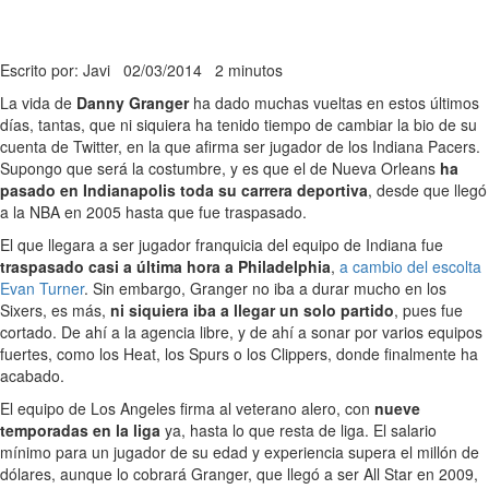
Escrito por: Javi
02/03/2014
2 minutos
La vida de
Danny Granger
ha dado muchas vueltas en estos últimos
días, tantas, que ni siquiera ha tenido tiempo de cambiar la bio de su
cuenta de Twitter, en la que afirma ser jugador de los Indiana Pacers.
Supongo que será la costumbre, y es que el de Nueva Orleans
ha
pasado en Indianapolis toda su carrera deportiva
, desde que llegó
a la NBA en 2005 hasta que fue traspasado.
El que llegara a ser jugador franquicia del equipo de Indiana fue
traspasado casi a última hora a Philadelphia
,
a cambio del escolta
Evan Turner
. Sin embargo, Granger no iba a durar mucho en los
Sixers, es más,
ni siquiera iba a llegar un solo partido
, pues fue
cortado. De ahí a la agencia libre, y de ahí a sonar por varios equipos
fuertes, como los Heat, los Spurs o los Clippers, donde finalmente ha
acabado.
El equipo de Los Angeles firma al veterano alero, con
nueve
temporadas en la liga
ya, hasta lo que resta de liga. El salario
mínimo para un jugador de su edad y experiencia supera el millón de
dólares, aunque lo cobrará Granger, que llegó a ser All Star en 2009,