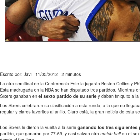
Escrito por: Javi
11/05/2012
2 minutos
La otra semifinal de la Conferencia Este la jugarán Boston Celtics y P
Esta madrugada en la NBA se han disputado tres partidos. Mientras en 
Sixers ganaban en
el sexto partido de su serie
y daban finiquito a l
Los Sixers celebraron su clasificación a esta ronda, a la que no llega
regular y claros favoritos al anillo. Claro está, la gran noticia de esta s
Los Sixers le dieron la vuelta a la serie
ganando los tres siguientes 
partido, que ganaron por 77-69, y casi salvan otro
match ball
en el sex
desde el tiro libre.