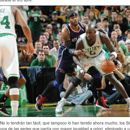
No lo tendrán tan fácil, que tampoco lo han tenido ahora mucho, los Si
una de las series que partía con mayor igualdad a priori, eliminado a 