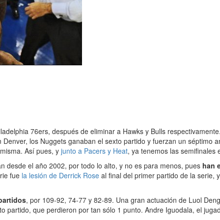
hiladelphia 76ers, después de eliminar a Hawks y Bulls respectivamente
Denver, los Nuggets ganaban el sexto partido y fuerzan un séptimo ant
a misma. Así pues, y
junto a Pacers y Heat
, ya tenemos las semifinales 
ban desde el año 2002, por todo lo alto, y no es para menos, pues
han e
erie fue
la lesión de Derrick Rose
al final del primer partido de la serie
partidos
, por 109-92, 74-77 y 82-89. Una gran actuación de Luol Deng 
to partido, que perdieron por tan sólo 1 punto. Andre Iguodala, el jugado