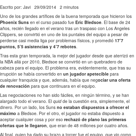
Escrito por: Javi
29/09/2014
2 minutos
Uno de los grandes artífices de la buena temporada que hicieron los
Phoenix Suns
en el curso pasado fue
Eric Bledsoe
. El base de 24
años, recién llegado en el verano tras un traspaso con Los Angeles
Clippers, se convirtió en uno de los puntales del equipo a pesar de
perderse casi media liga por problemas físicos, y promedió
17’7
puntos, 5’5 asistencias y 4’7 rebotes
.
Tras esta gran temporada, la mejor del jugador desde que aterrizó en
la NBA allá por 2010, Bledsoe se convirtió en un quebradero de
cabeza para el equipo. El problema era, evidentemente, que tras su
irrupción se había convertido en
un jugador apetecible
para
cualquier franquicia y que, además, había que neg
ociar una oferta
de renovación
para que continuara en el equipo.
Las negociaciones no han sido fáciles, en ningún término, y se han
alargado todo el verano. El
quid
de la cuestión era, simplemente, el
dinero. Por un lado, los Suns
no estaban dispuestos a ofrecer el
máximo
a Bledsoe. Por el otro, el jugador no estaba dispuesto a
aceptar cualquier cosa y por eso
rechazó de plano las primeras
ofertas que le llegaron
, que eran de 48 millones por cuatro años.
Al final, quien ha dado su brazo a torcer fue el equipo, que vio como