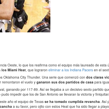
cia Oeste, lo que los reafirma como el equipo más laureado de esta úl
a los Miami Heat
, que lograron
eliminar a los Indiana Pacers
en el sext
a los Oklahoma City Thunder. Una serie que comenzó con
dos claras vic
er remontaron el vuelo y
ganaron sus dos partidos de casa
para igual
ival, ganando por 117-89. Así se llegaba a un decisivo sexto partido q
o pudo impedir que los de San Antonio se llevaran la victoria y finiqu
 este año el equipo de Texas
se ha tomado cumplida revancha
. Así 
 cancha
a su favor, pero ojito con estos Heat que ha sido llegar a play