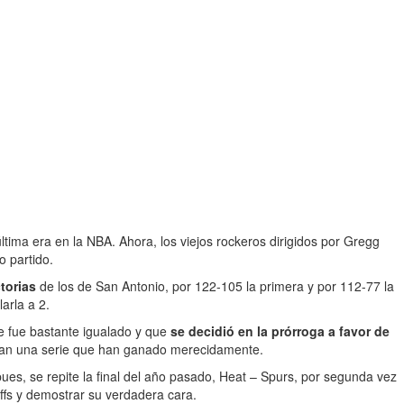
tima era en la NBA. Ahora, los viejos rockeros dirigidos por Gregg
o partido.
torias
de los de San Antonio, por 122-105 la primera y por 112-77 la
arla a 2.
ue fue bastante igualado y que
se decidió en la prórroga a favor de
itaran una serie que han ganado merecidamente.
pues, se repite la final del año pasado, Heat – Spurs, por segunda vez
offs y demostrar su verdadera cara.