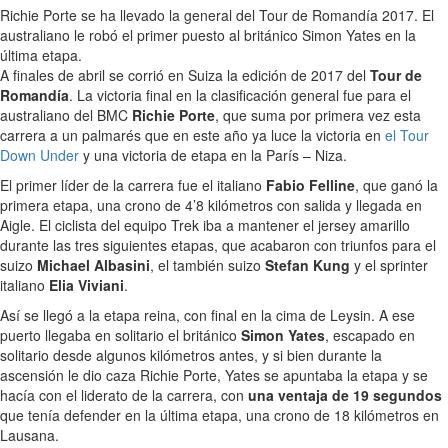
Richie Porte se ha llevado la general del Tour de Romandía 2017. El
australiano le robó el primer puesto al británico Simon Yates en la
última etapa.
A finales de abril se corrió en Suiza la edición de 2017 del
Tour de
Romandía
. La victoria final en la clasificación general fue para el
australiano del BMC
Richie Porte
, que suma por primera vez esta
carrera a un palmarés que en este año ya luce la victoria en
el Tour
Down Under
y una victoria de etapa en la París – Niza.
El primer líder de la carrera fue el italiano
Fabio Felline
, que ganó la
primera etapa, una crono de 4’8 kilómetros con salida y llegada en
Aigle. El ciclista del equipo Trek iba a mantener el jersey amarillo
durante las tres siguientes etapas, que acabaron con triunfos para el
suizo
Michael Albasini
, el también suizo
Stefan Kung
y el sprinter
italiano
Elia Viviani
.
Así se llegó a la etapa reina, con final en la cima de Leysin. A ese
puerto llegaba en solitario el británico
Simon Yates
, escapado en
solitario desde algunos kilómetros antes, y si bien durante la
ascensión le dio caza Richie Porte, Yates se apuntaba la etapa y se
hacía con el liderato de la carrera, con
una ventaja de 19 segundos
que tenía defender en la última etapa, una crono de 18 kilómetros en
Lausana.