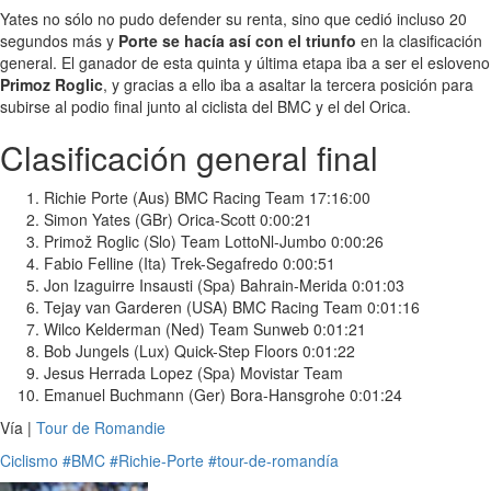
Yates no sólo no pudo defender su renta, sino que cedió incluso 20
segundos más y
Porte se hacía así con el triunfo
en la clasificación
general. El ganador de esta quinta y última etapa iba a ser el esloveno
Primoz Roglic
, y gracias a ello iba a asaltar la tercera posición para
subirse al podio final junto al ciclista del BMC y el del Orica.
Clasificación general final
Richie Porte (Aus) BMC Racing Team 17:16:00
Simon Yates (GBr) Orica-Scott 0:00:21
Primož Roglic (Slo) Team LottoNl-Jumbo 0:00:26
Fabio Felline (Ita) Trek-Segafredo 0:00:51
Jon Izaguirre Insausti (Spa) Bahrain-Merida 0:01:03
Tejay van Garderen (USA) BMC Racing Team 0:01:16
Wilco Kelderman (Ned) Team Sunweb 0:01:21
Bob Jungels (Lux) Quick-Step Floors 0:01:22
Jesus Herrada Lopez (Spa) Movistar Team
Emanuel Buchmann (Ger) Bora-Hansgrohe 0:01:24
Vía |
Tour de Romandie
Ciclismo
#BMC
#Richie-Porte
#tour-de-romandía