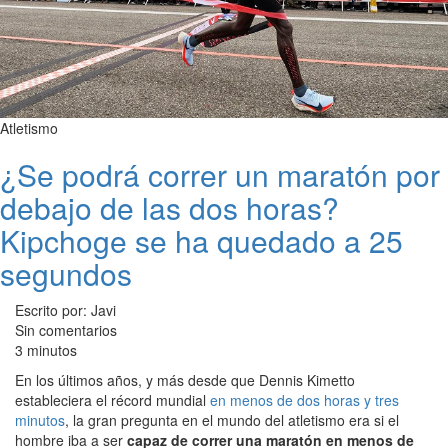
Atletismo
¿Se podrá correr un maratón por
debajo de las dos horas?
Kipchoge se ha quedado a 25
segundos
Escrito por: Javi
Sin comentarios
3 minutos
En los últimos años, y más desde que Dennis Kimetto
estableciera el récord mundial
en menos de dos horas y tres
minutos
, la gran pregunta en el mundo del atletismo era si el
hombre iba a ser
capaz de correr una maratón en menos de