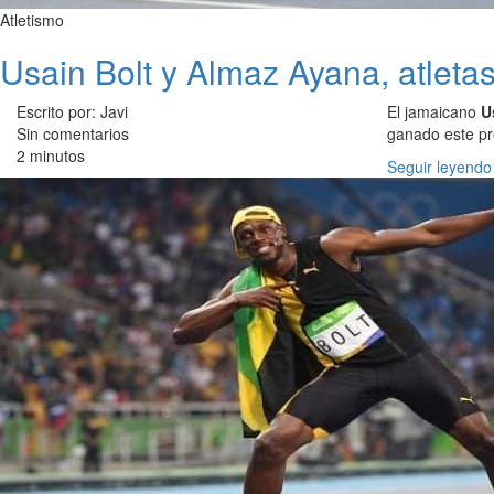
Atletismo
Usain Bolt y Almaz Ayana, atleta
Escrito por: Javi
El jamaicano
U
Sin comentarios
ganado este pr
2 minutos
Seguir leyendo