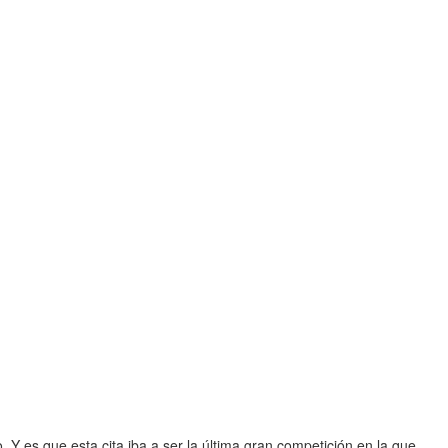
. Y es que esta cita iba a ser la última gran competición en la que