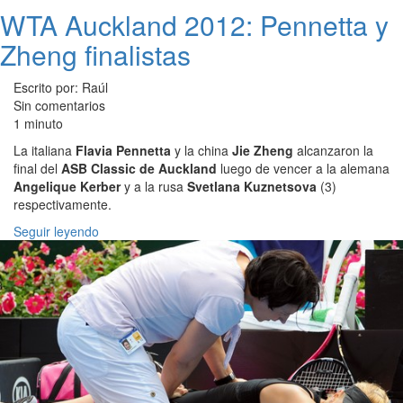
WTA Auckland 2012: Pennetta y
Zheng finalistas
Escrito por: Raúl
Sin comentarios
1 minuto
La italiana
Flavia Pennetta
y la china
Jie Zheng
alcanzaron la
final del
ASB Classic de Auckland
luego de vencer a la alemana
Angelique Kerber
y a la rusa
Svetlana Kuznetsova
(3)
respectivamente.
Seguir leyendo