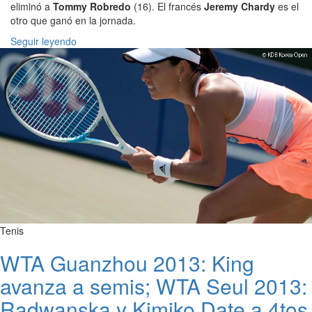
eliminó a
Tommy Robredo
(16). El francés
Jeremy Chardy
es el
otro que ganó en la jornada.
Seguir leyendo
Tenis
WTA Guanzhou 2013: King
avanza a semis; WTA Seul 2013:
Radwanska y Kimiko Date a 4tos