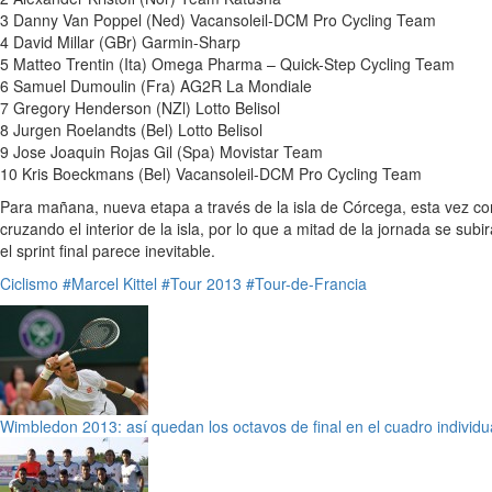
3 Danny Van Poppel (Ned) Vacansoleil-DCM Pro Cycling Team
4 David Millar (GBr) Garmin-Sharp
5 Matteo Trentin (Ita) Omega Pharma – Quick-Step Cycling Team
6 Samuel Dumoulin (Fra) AG2R La Mondiale
7 Gregory Henderson (NZl) Lotto Belisol
8 Jurgen Roelandts (Bel) Lotto Belisol
9 Jose Joaquin Rojas Gil (Spa) Movistar Team
10 Kris Boeckmans (Bel) Vacansoleil-DCM Pro Cycling Team
Para mañana, nueva etapa a través de la isla de Córcega, esta vez con
cruzando el interior de la isla, por lo que a mitad de la jornada se sub
el sprint final parece inevitable.
Ciclismo
#Marcel Kittel
#Tour 2013
#Tour-de-Francia
Wimbledon 2013: así quedan los octavos de final en el cuadro individu