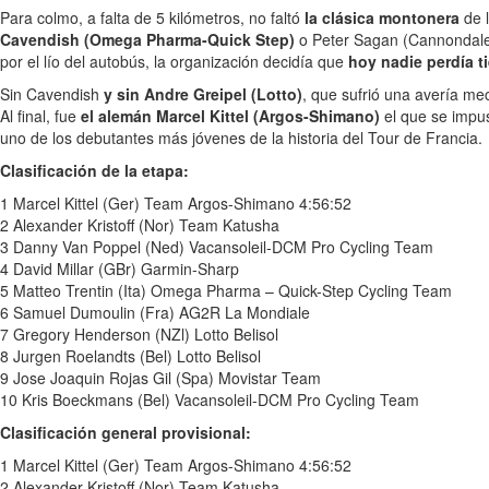
Para colmo, a falta de 5 kilómetros, no faltó
la clásica montonera
de l
Cavendish (Omega Pharma-Quick Step)
o Peter Sagan (Cannondale)
por el lío del autobús, la organización decidía que
hoy nadie perdía 
Sin Cavendish
y sin Andre Greipel (Lotto)
, que sufrió una avería mec
Al final, fue
el alemán Marcel Kittel (Argos-Shimano)
el que se impus
uno de los debutantes más jóvenes de la historia del Tour de Francia.
Clasificación de la etapa:
1 Marcel Kittel (Ger) Team Argos-Shimano 4:56:52
2 Alexander Kristoff (Nor) Team Katusha
3 Danny Van Poppel (Ned) Vacansoleil-DCM Pro Cycling Team
4 David Millar (GBr) Garmin-Sharp
5 Matteo Trentin (Ita) Omega Pharma – Quick-Step Cycling Team
6 Samuel Dumoulin (Fra) AG2R La Mondiale
7 Gregory Henderson (NZl) Lotto Belisol
8 Jurgen Roelandts (Bel) Lotto Belisol
9 Jose Joaquin Rojas Gil (Spa) Movistar Team
10 Kris Boeckmans (Bel) Vacansoleil-DCM Pro Cycling Team
Clasificación general provisional:
1 Marcel Kittel (Ger) Team Argos-Shimano 4:56:52
2 Alexander Kristoff (Nor) Team Katusha