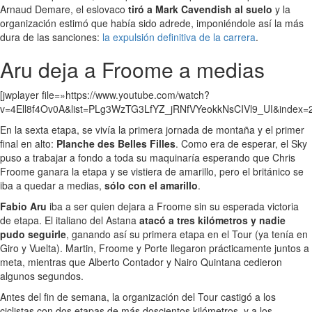
Arnaud Demare, el eslovaco
tiró a Mark Cavendish al suelo
y la
organización estimó que había sido adrede, imponiéndole así la más
dura de las sanciones:
la expulsión definitiva de la carrera
.
Aru deja a Froome a medias
[jwplayer file=»https://www.youtube.com/watch?
v=4Ell8f4Ov0A&list=PLg3WzTG3LfYZ_jRNfVYeokkNsCIVl9_UI&index=2
En la sexta etapa, se vivía la primera jornada de montaña y el primer
final en alto:
Planche des Belles Filles
. Como era de esperar, el Sky
puso a trabajar a fondo a toda su maquinaría esperando que Chris
Froome ganara la etapa y se vistiera de amarillo, pero el británico se
iba a quedar a medias,
sólo con el amarillo
.
Fabio Aru
iba a ser quien dejara a Froome sin su esperada victoria
de etapa. El italiano del Astana
atacó a tres kilómetros y nadie
pudo seguirle
, ganando así su primera etapa en el Tour (ya tenía en
Giro y Vuelta). Martin, Froome y Porte llegaron prácticamente juntos a
meta, mientras que Alberto Contador y Nairo Quintana cedieron
algunos segundos.
Antes del fin de semana, la organización del Tour castigó a los
ciclistas con dos etapas de más doscientos kilómetros, y a los