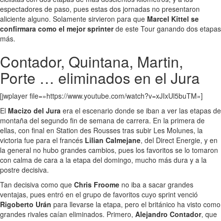
espectadores de paso, pues estas dos jornadas no presentaron
aliciente alguno. Solamente sirvieron para que
Marcel Kittel se
confirmara como el mejor sprinter
de este Tour ganando dos etapas
más.
Contador, Quintana, Martin,
Porte … eliminados en el Jura
[jwplayer file=»https://www.youtube.com/watch?v=xJIxUl5buTM»]
El
Macizo del Jura
era el escenario donde se iban a ver las etapas de
montaña del segundo fin de semana de carrera. En la primera de
ellas, con final en Station des Rousses tras subir Les Molunes, la
victoria fue para el francés
Lilian Calmejane
, del Direct Energie, y en
la general no hubo grandes cambios, pues los favoritos se lo tomaron
con calma de cara a la etapa del domingo, mucho más dura y a la
postre decisiva.
Tan decisiva como que
Chris Froome
no iba a sacar grandes
ventajas, pues entró en el grupo de favoritos cuyo sprint venció
Rigoberto Urán
para llevarse la etapa, pero el británico ha visto como
grandes rivales caían eliminados. Primero,
Alejandro Contador
, que