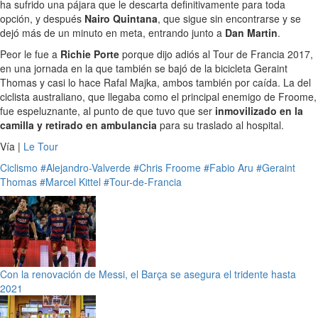
ha sufrido una pájara que le descarta definitivamente para toda
opción, y después
Nairo Quintana
, que sigue sin encontrarse y se
dejó más de un minuto en meta, entrando junto a
Dan Martin
.
Peor le fue a
Richie Porte
porque dijo adiós al Tour de Francia 2017,
en una jornada en la que también se bajó de la bicicleta Geraint
Thomas y casi lo hace Rafal Majka, ambos también por caída. La del
ciclista australiano, que llegaba como el principal enemigo de Froome,
fue espeluznante, al punto de que tuvo que ser
inmovilizado en la
camilla y retirado en ambulancia
para su traslado al hospital.
Vía |
Le Tour
Ciclismo
#Alejandro-Valverde
#Chris Froome
#Fabio Aru
#Geraint
Thomas
#Marcel Kittel
#Tour-de-Francia
Con la renovación de Messi, el Barça se asegura el tridente hasta
2021