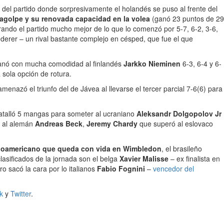
del partido donde sorpresivamente el holandés se puso al frente del
agolpe y su renovada capacidad en la volea
(ganó 23 puntos de 29
rando el partido mucho mejor de lo que lo comenzó por 5-7, 6-2, 3-6,
derer – un rival bastante complejo en césped, que fue el que
anó con mucha comodidad al finlandés
Jarkko Nieminen
6-3, 6-4 y 6-
 sola opción de rotura.
menazó el triunfo del de Jávea al llevarse el tercer parcial 7-6(6) para
atalló 5 mangas para someter al ucraniano
Aleksandr Dolgopolov Jr
ó al alemán
Andreas Beck
,
Jeremy Chardy
que superó al eslovaco
inoamericano que queda con vida en Wimbledon
, el brasileño
clasificados de la jornada son el belga
Xavier Malisse
– ex finalista en
o sacó la cara por lo italianos
Fabio Fognini
–
vencedor del
k
y
Twitter
.