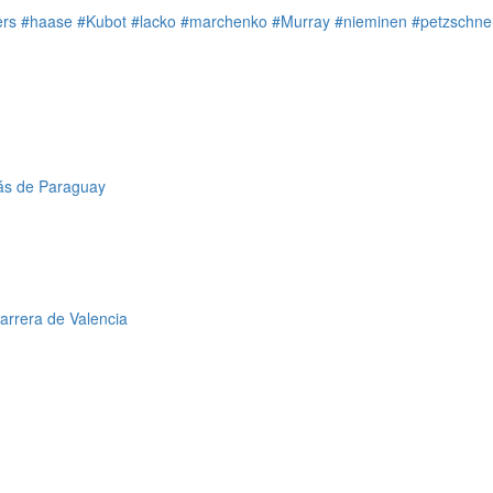
ers
#haase
#Kubot
#lacko
#marchenko
#Murray
#nieminen
#petzschne
trás de Paraguay
arrera de Valencia