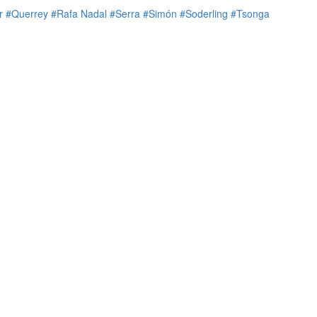
r
#Querrey
#Rafa Nadal
#Serra
#Simón
#Soderling
#Tsonga