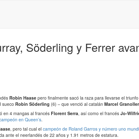
ray, Söderling y Ferrer ava
andés
Robin Haase
pero finalmente sacó la raza para llevarse el triunf
el sueco
Robin Söderling
(6) – que venció al catalán
Marcel Granolle
nó en 4 mangas al francés
Florent Serra
, así como el francés
Jo-Wilfr
campeón en Queen’s
.
aase
, pero tal cual el
campeón de Roland Garros y número uno mund
da ante el neerlandés de 22 años y 1.91 metros de estatura.