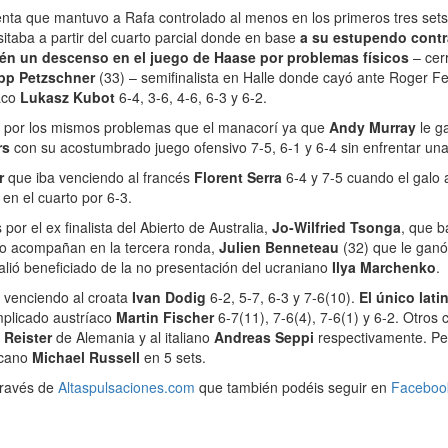
nta que mantuvo a Rafa controlado al menos en los primeros tres sets 
itaba a partir del cuarto parcial donde en base
a su estupendo contr
n un descenso en el juego de Haase por problemas físicos
– cer
ipp Petzschner
(33) – semifinalista en Halle donde cayó ante Roger Fe
laco
Lukasz Kubot
6-4, 3-6, 4-6, 6-3 y 6-2.
ar por los mismos problemas que el manacorí ya que
Andy Murray
le g
rs
con su acostumbrado juego ofensivo 7-5, 6-1 y 6-4 sin enfrentar una
er
que iba venciendo al francés
Florent Serra
6-4 y 7-5 cuando el galo a
 en el cuarto por 6-3.
 por el ex finalista del Abierto de Australia,
Jo-Wilfried Tsonga
, que b
. Lo acompañan en la tercera ronda,
Julien Benneteau
(32) que le gan
alió beneficiado de la no presentación del ucraniano
Ilya Marchenko
.
a venciendo al croata
Ivan Dodig
6-2, 5-7, 6-3 y 7-6(10).
El único lat
mplicado austríaco
Martin Fischer
6-7(11), 7-6(4), 7-6(1) y 6-2. Otros 
 Reister
de Alemania y al italiano
Andreas Seppi
respectivamente. Per
icano
Michael Russell
en 5 sets.
través de
Altaspulsaciones.com
que también podéis seguir en
Faceboo