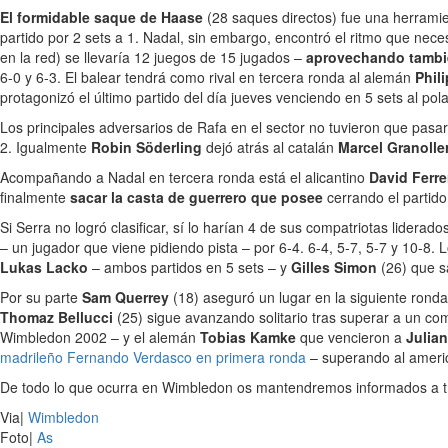
El formidable saque de Haase
(28 saques directos) fue una herramie
partido por 2 sets a 1. Nadal, sin embargo, encontró el ritmo que neces
en la red) se llevaría 12 juegos de 15 jugados –
aprovechando tambié
6-0 y 6-3. El balear tendrá como rival en tercera ronda al alemán
Phil
protagonizó el último partido del día jueves venciendo en 5 sets al po
Los principales adversarios de Rafa en el sector no tuvieron que pas
2. Igualmente
Robin Söderling
dejó atrás al catalán
Marcel Granolle
Acompañando a Nadal en tercera ronda está el alicantino
David Ferr
finalmente
sacar la casta de guerrero que posee
cerrando el partido
Si Serra no logró clasificar, sí lo harían 4 de sus compatriotas liderados
– un jugador que viene pidiendo pista – por 6-4. 6-4, 5-7, 5-7 y 10-8
Lukas Lacko
– ambos partidos en 5 sets – y
Gilles Simon
(26) que s
Por su parte
Sam Querrey
(18) aseguró un lugar en la siguiente rond
Thomaz Bellucci
(25) sigue avanzando solitario tras superar a un co
Wimbledon 2002 – y el alemán
Tobias Kamke
que vencieron a
Julian
madrileño Fernando Verdasco en primera ronda
– superando al amer
De todo lo que ocurra en Wimbledon os mantendremos informados a 
Via|
Wimbledon
Foto|
As