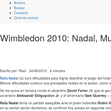
Archivo
Buscar
Contacto
Quienes somos
Wimbledon 2010: Nadal, Mur
Escrito por: Raúl
24/06/2010
4 minutos
Rafa Nadal
(2) tuvo dificultades para lograr descifrar el juego del hol
Menos dificultades tuvieron sus principales rivales en el sector, como 
Se les suma en tercera ronda el alicantino
David Ferrer
(9) que le ga
ucraniano
Aleksandr Dolgopolov Jr
, y el americano
Sam Querrey
–
Rafa Nadal
tenía un partido asequible ante el joven holandés
Robin H
en su sector serían durísimos, se confirmó hoy jueves en segunda ron