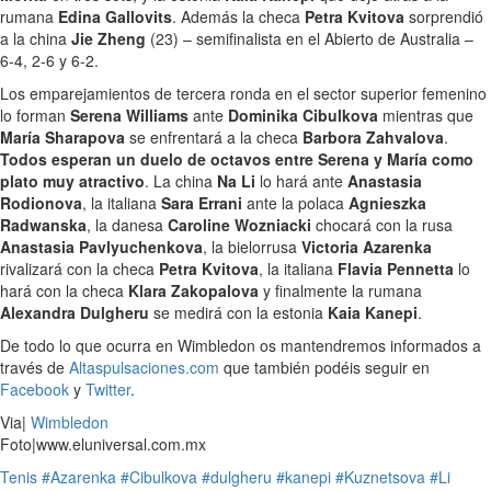
rumana
Edina Gallovits
. Además la checa
Petra Kvitova
sorprendió
a la china
Jie Zheng
(23) – semifinalista en el Abierto de Australia –
6-4, 2-6 y 6-2.
Los emparejamientos de tercera ronda en el sector superior femenino
lo forman
Serena Williams
ante
Dominika Cibulkova
mientras que
María Sharapova
se enfrentará a la checa
Barbora Zahvalova
.
Todos esperan un duelo de octavos entre Serena y María como
plato muy atractivo
. La china
Na Li
lo hará ante
Anastasia
Rodionova
, la italiana
Sara Errani
ante la polaca
Agnieszka
Radwanska
, la danesa
Caroline Wozniacki
chocará con la rusa
Anastasia Pavlyuchenkova
, la bielorrusa
Victoria Azarenka
rivalizará con la checa
Petra Kvitova
, la italiana
Flavia Pennetta
lo
hará con la checa
Klara Zakopalova
y finalmente la rumana
Alexandra Dulgheru
se medirá con la estonia
Kaia Kanepi
.
De todo lo que ocurra en Wimbledon os mantendremos informados a
través de
Altaspulsaciones.com
que también podéis seguir en
Facebook
y
Twitter
.
Via|
Wimbledon
Foto|www.eluniversal.com.mx
Tenis
#Azarenka
#Cibulkova
#dulgheru
#kanepi
#Kuznetsova
#Li