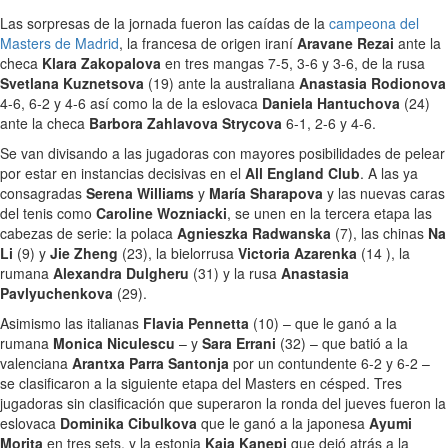
Las sorpresas de la jornada fueron las caídas de la
campeona del
Masters de Madrid
, la francesa de origen iraní
Aravane Rezai
ante la
checa
Klara Zakopalova
en tres mangas 7-5, 3-6 y 3-6, de la rusa
Svetlana Kuznetsova
(19) ante la australiana
Anastasia Rodionova
4-6, 6-2 y 4-6 así como la de la eslovaca
Daniela Hantuchova
(24)
ante la checa
Barbora Zahlavova Strycova
6-1, 2-6 y 4-6.
Se van divisando a las jugadoras con mayores posibilidades de pelear
por estar en instancias decisivas en el
All England Club
. A las ya
consagradas
Serena Williams
y
María Sharapova
y las nuevas caras
del tenis como
Caroline Wozniacki
, se unen en la tercera etapa las
cabezas de serie: la polaca
Agnieszka Radwanska
(7), las chinas
Na
Li
(9) y
Jie Zheng
(23), la bielorrusa
Victoria Azarenka
(14 ), la
rumana
Alexandra Dulgheru
(31) y la rusa
Anastasia
Pavlyuchenkova
(29).
Asimismo las italianas
Flavia Pennetta
(10) – que le ganó a la
rumana
Monica Niculescu
– y
Sara Errani
(32) – que batió a la
valenciana
Arantxa Parra Santonja
por un contundente 6-2 y 6-2 –
se clasificaron a la siguiente etapa del Masters en césped. Tres
jugadoras sin clasificación que superaron la ronda del jueves fueron la
eslovaca
Dominika Cibulkova
que le ganó a la japonesa
Ayumi
Morita
en tres sets, y la estonia
Kaia Kanepi
que dejó atrás a la