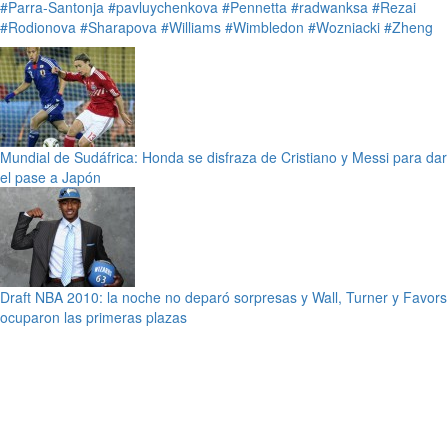
#Parra-Santonja
#pavluychenkova
#Pennetta
#radwanksa
#Rezai
#Rodionova
#Sharapova
#Williams
#Wimbledon
#Wozniacki
#Zheng
Mundial de Sudáfrica: Honda se disfraza de Cristiano y Messi para dar
el pase a Japón
Draft NBA 2010: la noche no deparó sorpresas y Wall, Turner y Favors
ocuparon las primeras plazas