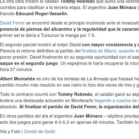
La otra cara mostró el catalán
Tommy Robredo
que sumó una victoria 
corridos para clasificar a la tercera etapa. El argentino
Juan Mónaco
(
francés
Edouard Roger-Vasselin
.
David Ferrer
se encontró desde el principio incómodo ante el moscovit
potencia de piernas del alicantino y la regularidad que le caracte
primer set le daría a Tursunov la manga por 7-5.
El segundo parcial mostró al mejor David
con mayor consistencia y 
Parecía el retorno definitivo al partido del
finalista de Miami
,
ausente e
poner presión. David finalmente en su segunda oportunidad con el sa
saque en el segundo juego
. Un espejimos le haría recuperar la rot
hora 57 minutos.
Albert Montañés
es otro de los tenistas de
La Armada
que fracasó ho
cambio mucho más resoluto en ese rubro lo hizo dos veces de tres y g
Todo lo contrario ocurrió con
Tommy Robredo
, el catalán ganó su sé
tuviera una destacada actuación en Montecarlo
llegando a cuartos de 
absoluto.
Al finalizar el partido de David Ferrer, la organización
En otros partidos del día el argentino
Juan Mónaco
– séptimo preclas
solo dos juegos para ganar 6-0 6-2 en apenas 48 minutos. También fu
Vía y Foto |
Conde de Godó