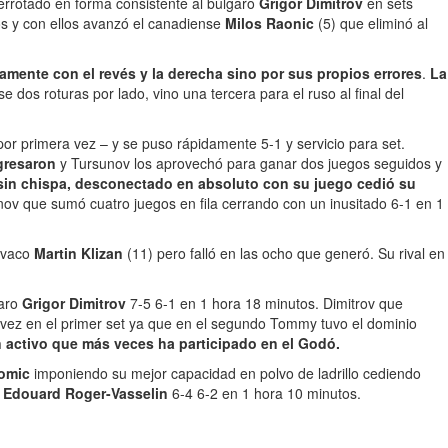
derrotado en forma consistente al búlgaro
Grigor Dimitrov
en sets
s y con ellos avanzó el canadiense
Milos Raonic
(5) que eliminó al
mente con el revés y la derecha sino por sus propios errores
.
La
 dos roturas por lado, vino una tercera para el ruso al final del
or primera vez – y se puso rápidamente 5-1 y servicio para set.
egresaron
y Tursunov los aprovechó para ganar dos juegos seguidos y
e sin chispa, desconectado en absoluto con su juego cedió su
nov que sumó cuatro juegos en fila cerrando con un inusitado 6-1 en 1
lovaco
Martin Klizan
(11) pero falló en las ocho que generó. Su rival en
garo
Grigor Dimitrov
7-5 6-1 en 1 hora 18 minutos. Dimitrov que
 vez en el primer set ya que en el segundo Tommy tuvo el dominio
en activo que más veces ha participado en el Godó.
omic
imponiendo su mejor capacidad en polvo de ladrillo cediendo
s
Edouard Roger-Vasselin
6-4 6-2 en 1 hora 10 minutos.