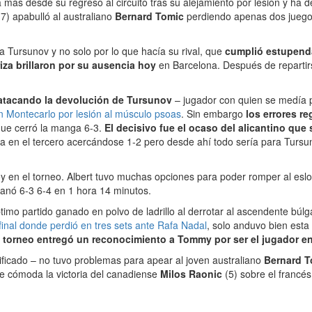
más desde su regreso al circuito tras su alejamiento por lesión y ha 
7) apabulló al australiano
Bernard Tomic
perdiendo apenas dos juego
a Tursunov y no solo por lo que hacía su rival, que
cumplió estupenda
riza brillaron por su ausencia hoy
en Barcelona. Después de repartirse
atacando la devolución de Tursunov
– jugador con quien se medía p
n Montecarlo por lesión al músculo psoas
. Sin embargo
los errores r
que cerró la manga 6-3.
El decisivo fue el ocaso del alicantino qu
ura en el tercero acercándose 1-2 pero desde ahí todo sería para Tursu
y en el torneo. Albert tuvo muchas opciones para poder romper al es
anó 6-3 6-4 en 1 hora 14 minutos.
ptimo partido ganado en polvo de ladrillo al derrotar al ascendente búl
final donde perdió en tres sets ante Rafa Nadal
, solo anduvo bien esta
 del torneo entregó un reconocimiento a Tommy por ser el jugador 
ificado – no tuvo problemas para apear al joven australiano
Bernard T
e cómoda la victoria del canadiense
Milos Raonic
(5) sobre el francé