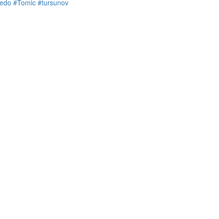
edo
#Tomic
#tursunov