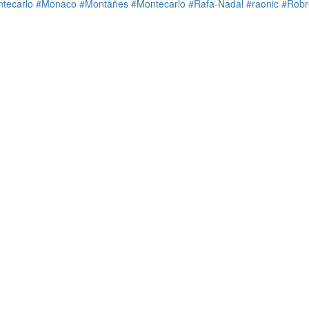
tecarlo
#Monaco
#Montañes
#Montecarlo
#Rafa-Nadal
#raonic
#Robr