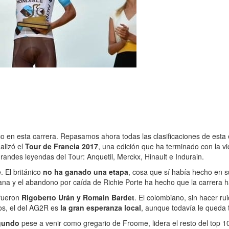
co en esta carrera. Repasamos ahora todas las clasificaciones de esta 
alizó el
Tour de Francia 2017
, una edición que ha terminado con la vic
 grandes leyendas del Tour: Anquetil, Merckx, Hinault e Indurain.
. El británico
no ha ganado una etapa
, cosa que sí había hecho en su
ntana y el abandono por caída de Richie Porte ha hecho que la carrera
 fueron
Rigoberto Urán y Romain Bardet
. El colombiano, sin hacer ru
os, el del AG2R es
la gran esperanza local
, aunque todavía le queda 
egundo
pese a venir como gregario de Froome, lidera el resto del top 10 