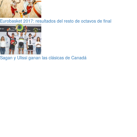
Eurobasket 2017: resultados del resto de octavos de final
Sagan y Ulissi ganan las clásicas de Canadá