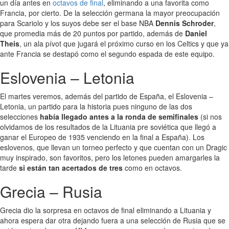
un día antes en
octavos de final
, eliminando a una favorita como
Francia, por cierto. De la selección germana la mayor preocupación
para Scariolo y los suyos debe ser el base NBA
Dennis Schroder
,
que promedia más de 20 puntos por partido, además de
Daniel
Theis
, un ala pívot que jugará el próximo curso en los Celtics y que ya
ante Francia se destapó como el segundo espada de este equipo.
Eslovenia – Letonia
El martes veremos, además del partido de España, el Eslovenia –
Letonia, un partido para la historia pues ninguno de las dos
selecciones
había llegado antes a la ronda de semifinales
(si nos
olvidamos de los resultados de la Lituania pre soviética que llegó a
ganar el Europeo de 1935 venciendo en la final a España). Los
eslovenos, que llevan un torneo perfecto y que cuentan con un Dragic
muy inspirado, son favoritos, pero los letones pueden amargarles la
tarde
si están tan acertados de tres
como en octavos.
Grecia – Rusia
Grecia dio la sorpresa en octavos de final eliminando a Lituania y
ahora espera dar otra dejando fuera a una selección de Rusia que se