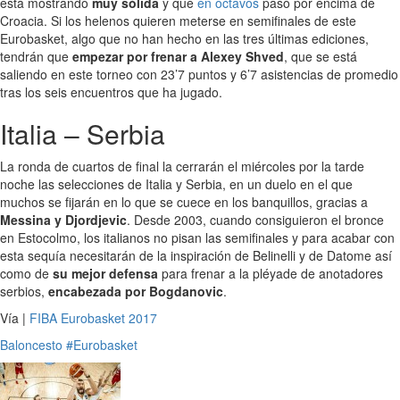
está mostrando
muy sólida
y que
en octavos
pasó por encima de
Croacia. Si los helenos quieren meterse en semifinales de este
Eurobasket, algo que no han hecho en las tres últimas ediciones,
tendrán que
empezar por frenar a Alexey Shved
, que se está
saliendo en este torneo con 23’7 puntos y 6’7 asistencias de promedio
tras los seis encuentros que ha jugado.
Italia – Serbia
La ronda de cuartos de final la cerrarán el miércoles por la tarde
noche las selecciones de Italia y Serbia, en un duelo en el que
muchos se fijarán en lo que se cuece en los banquillos, gracias a
Messina y Djordjevic
. Desde 2003, cuando consiguieron el bronce
en Estocolmo, los italianos no pisan las semifinales y para acabar con
esta sequía necesitarán de la inspiración de Belinelli y de Datome así
como de
su mejor defensa
para frenar a la pléyade de anotadores
serbios,
encabezada por Bogdanovic
.
Vía |
FIBA Eurobasket 2017
Baloncesto
#Eurobasket