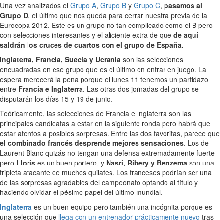
Una vez analizados el
Grupo A
,
Grupo B
y
Grupo C
,
pasamos al
Grupo D
, el último que nos queda para cerrar nuestra previa de la
Eurocopa 2012. Este es un grupo no tan complicado como el B pero
con selecciones interesantes y el aliciente extra de que
de aquí
saldrán los cruces de cuartos con el grupo de España.
Inglaterra, Francia, Suecia y Ucrania
son las selecciones
encuadradas en ese grupo que es el último en entrar en juego. La
espera merecerá la pena porque el lunes 11 tenemos un partidazo
entre
Francia e Inglaterra
. Las otras dos jornadas del grupo se
disputarán los días 15 y 19 de junio.
Teóricamente, las selecciones de Francia e Inglaterra son las
principales candidatas a estar en la siguiente ronda pero habrá que
estar atentos a posibles sorpresas. Entre las dos favoritas, parece que
el combinado francés desprende mejores sensaciones
. Los de
Laurent Blanc quizás no tengan una defensa extremadamente fuerte
pero
Lloris
es un buen portero, y
Nasri, Ribery y Benzema
son una
tripleta atacante de muchos quilates. Los franceses podrían ser una
de las sorpresas agradables del campeonato optando al título y
haciendo olvidar el pésimo papel del último mundial.
Inglaterra
es un buen equipo pero también una incógnita porque es
una selección que
llega con un entrenador prácticamente nuevo
tras