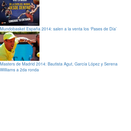
Mundobasket España 2014: salen a la venta los ‘Pases de Día’
Masters de Madrid 2014: Bautista Agut, García López y Serena
Williams a 2da ronda