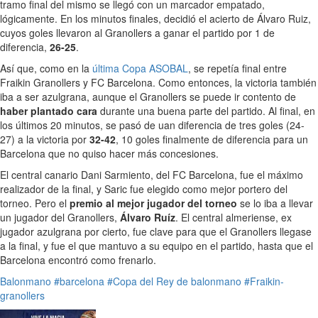
tramo final del mismo se llegó con un marcador empatado,
lógicamente. En los minutos finales, decidió el acierto de Álvaro Ruiz,
cuyos goles llevaron al Granollers a ganar el partido por 1 de
diferencia,
26-25
.
Así que, como en la
última Copa ASOBAL
, se repetía final entre
Fraikin Granollers y FC Barcelona. Como entonces, la victoria también
iba a ser azulgrana, aunque el Granollers se puede ir contento de
haber plantado cara
durante una buena parte del partido. Al final, en
los últimos 20 minutos, se pasó de uan diferencia de tres goles (24-
27) a la victoria por
32-42
, 10 goles finalmente de diferencia para un
Barcelona que no quiso hacer más concesiones.
El central canario Dani Sarmiento, del FC Barcelona, fue el máximo
realizador de la final, y Saric fue elegido como mejor portero del
torneo. Pero el
premio al mejor jugador del torneo
se lo iba a llevar
un jugador del Granollers,
Álvaro Ruíz
. El central almeriense, ex
jugador azulgrana por cierto, fue clave para que el Granollers llegase
a la final, y fue el que mantuvo a su equipo en el partido, hasta que el
Barcelona encontró como frenarlo.
Balonmano
#barcelona
#Copa del Rey de balonmano
#Fraikin-
granollers