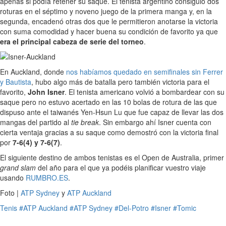
apenas si podía retener su saque. El tenista argentino consiguió dos
roturas en el séptimo y noveno juego de la primera manga y, en la
segunda, encadenó otras dos que le permitieron anotarse la victoria
con suma comodidad y hacer buena su condición de favorito ya que
era el principal cabeza de serie del torneo
.
En Auckland, donde
nos habíamos quedado en semifinales sin Ferrer
y Bautista
, hubo algo más de batalla pero también victoria para el
favorito,
John Isner
. El tenista americano volvió a bombardear con su
saque pero no estuvo acertado en las 10 bolas de rotura de las que
dispuso ante el taiwanés Yen-Hsun Lu que fue capaz de llevar las dos
mangas del partido al
tie break
. Sin embargo ahí Isner cuenta con
cierta ventaja gracias a su saque como demostró con la victoria final
por
7-6(4) y 7-6(7)
.
El siguiente destino de ambos tenistas es el Open de Australia, primer
grand slam
del año para el que ya podéis planificar vuestro viaje
usando
RUMBRO.ES
.
Foto |
ATP Sydney
y
ATP Auckland
Tenis
#ATP Auckland
#ATP Sydney
#Del-Potro
#Isner
#Tomic