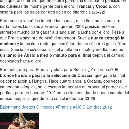
dos que, al contrario que en el otro partido, si entraban a principio en
las quinielas de mucha gente para el oro,
Francia y Croacia
, con
victoria para los galos por tres goles de diferencia (25-22).
Pero pese a la teórica inferioridad sueca, en la final no les pusieron
nada fáciles las cosas a Francia, que en 2008 precisamente no
sufrieron mucho para ganar a Islandia en la lucha por el oro. Pese a
que Francia siempre dominó el marcador, Suecia
nunca entregó la
cuchara
y la máxima renta que cedió fue de tan sólo tres goles. Y en
esas, Suecia se colocaba a 1 gol a falta de minuto y medio, aunque
un tanto de Abalo a medio minuto para el final
dejó ya el camino
despejado hacia el oro.
Por tanto, oro para Francia y plata para Suecia. ¿Y el bronce?
El
bronce ha ido a parar a la selección de Croacia
, que ganó la final
de consolación a Hungría. Hace cuatro años, a Croacia, dos veces
campeona olímpica, se le escapó la medalla de bronce al perder este
partido, pero en Londres 2012 no ha sido así, dando buena cuenta del
equipo magiar al que derrotó con claridad por 33-26.
Balonmano
Juegos Olímpicos
#Francia
#JJOO Londres 2012