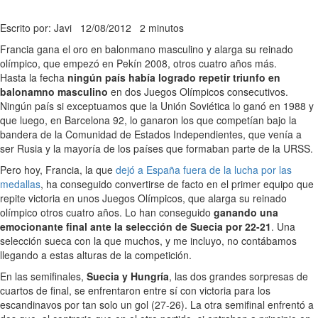
Escrito por: Javi
12/08/2012
2 minutos
Francia gana el oro en balonmano masculino y alarga su reinado
olímpico, que empezó en Pekín 2008, otros cuatro años más.
Hasta la fecha
ningún país había logrado repetir triunfo en
balonamno masculino
en dos Juegos Olímpicos consecutivos.
Ningún país si exceptuamos que la Unión Soviética lo ganó en 1988 y
que luego, en Barcelona 92, lo ganaron los que competían bajo la
bandera de la Comunidad de Estados Independientes, que venía a
ser Rusia y la mayoría de los países que formaban parte de la URSS.
Pero hoy, Francia, la que
dejó a España fuera de la lucha por las
medallas
, ha conseguido convertirse de facto en el primer equipo que
repite victoria en unos Juegos Olímpicos, que alarga su reinado
olímpico otros cuatro años. Lo han conseguido
ganando una
emocionante final ante la selección de Suecia por 22-21
. Una
selección sueca con la que muchos, y me incluyo, no contábamos
llegando a estas alturas de la competición.
En las semifinales,
Suecia y Hungría
, las dos grandes sorpresas de
cuartos de final, se enfrentaron entre sí con victoria para los
escandinavos por tan solo un gol (27-26). La otra semifinal enfrentó a