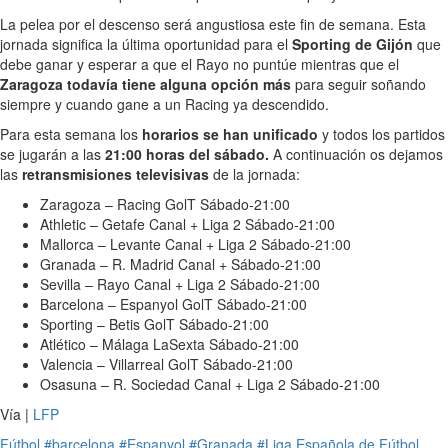
La pelea por el descenso será angustiosa este fin de semana. Esta
jornada significa la última oportunidad para el
Sporting de Gijón
que
debe ganar y esperar a que el Rayo no puntúe mientras que el
Zaragoza todavía tiene alguna opción más
para seguir soñando
siempre y cuando gane a un Racing ya descendido.
Para esta semana los
horarios se han unificado
y todos los partidos
se jugarán a las
21:00 horas del sábado.
A continuación os dejamos
las
retransmisiones televisivas
de la jornada:
Zaragoza – Racing GolT Sábado-21:00
Athletic – Getafe Canal + Liga 2 Sábado-21:00
Mallorca – Levante Canal + Liga 2 Sábado-21:00
Granada – R. Madrid Canal + Sábado-21:00
Sevilla – Rayo Canal + Liga 2 Sábado-21:00
Barcelona – Espanyol GolT Sábado-21:00
Sporting – Betis GolT Sábado-21:00
Atlético – Málaga LaSexta Sábado-21:00
Valencia – Villarreal GolT Sábado-21:00
Osasuna – R. Sociedad Canal + Liga 2 Sábado-21:00
Vía |
LFP
Fútbol
#barcelona
#Espanyol
#Granada
#Liga Española de Fútbol