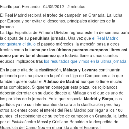
Escrito por: Fernando
04/05/2012
2 minutos
El Real Madrid recibirá el trofeo de campeón en Granada. La lucha
por Europa y por evitar el descenso, principales alicientes de la
jornada.
La Liga Española de Primera División regresa este fin de semana para
la disputa de su
penúltima jornada
. Una vez que
el Real Madrid
conquistara el título
el pasado miércoles, la atención pasa a otros
frentes como la
lucha por los últimos puestos europeos libres así
como por evitar el descenso
que todavía tiene a unos cuantos
equipos implicados tras
los resultados que vimos en la última jornada
.
En la parte alta de la clasificación,
Málaga y Levante
continuarán
peleando por una plaza en la próxima Liga de Campeones a la que
también quiere optar el
Atlético de Madrid
aunque lo tiene mucho
más complicado. Si quieren conseguir esta plaza, los rojiblancos
deberán derrotar en su duelo directo al Málaga en el que es uno de
los partidos de la jornada. En lo que respecta
Madrid y Barça
, sus
partidos ya no son interesantes de cara a la clasificación pero hay
otros alicientes como el interés del Real Madrid por llegar a los 100
puntos, el recibimiento de su trofeo de campeón en Granada, la lucha
por el
Pichichi
entre Messi y Cristiano Ronaldo o la despedida de
Guardiola del Camp Nou en el partido ante el Espanyol.