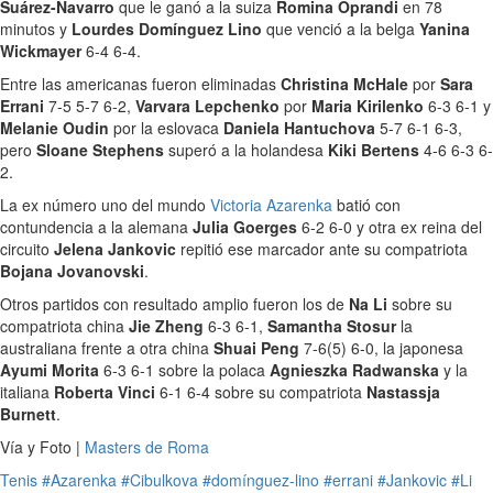
Suárez-Navarro
que le ganó a la suiza
Romina Oprandi
en 78
minutos y
Lourdes Domínguez Lino
que venció a la belga
Yanina
Wickmayer
6-4 6-4.
Entre las americanas fueron eliminadas
Christina McHale
por
Sara
Errani
7-5 5-7 6-2,
Varvara Lepchenko
por
Maria Kirilenko
6-3 6-1 y
Melanie Oudin
por la eslovaca
Daniela Hantuchova
5-7 6-1 6-3,
pero
Sloane Stephens
superó a la holandesa
Kiki Bertens
4-6 6-3 6-
2.
La ex número uno del mundo
Victoria Azarenka
batió con
contundencia a la alemana
Julia Goerges
6-2 6-0 y otra ex reina del
circuito
Jelena Jankovic
repitió ese marcador ante su compatriota
Bojana Jovanovski
.
Otros partidos con resultado amplio fueron los de
Na Li
sobre su
compatriota china
Jie Zheng
6-3 6-1,
Samantha Stosur
la
australiana frente a otra china
Shuai Peng
7-6(5) 6-0, la japonesa
Ayumi Morita
6-3 6-1 sobre la polaca
Agnieszka Radwanska
y la
italiana
Roberta Vinci
6-1 6-4 sobre su compatriota
Nastassja
Burnett
.
Vía y Foto |
Masters de Roma
Tenis
#Azarenka
#Cibulkova
#domínguez-lino
#errani
#Jankovic
#Li