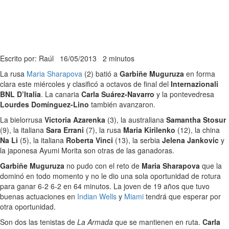
Escrito por: Raúl
16/05/2013
2 minutos
La rusa
Maria Sharapova
(2) batió a
Garbiñe Muguruza
en forma
clara este miércoles y clasificó a octavos de final del
Internazionali
BNL D’Italia
. La canaria
Carla Suárez-Navarro
y la pontevedresa
Lourdes Domínguez-Lino
también avanzaron.
La bielorrusa
Victoria Azarenka
(3), la australiana
Samantha Stosur
(9), la italiana
Sara Errani
(7), la rusa
Maria Kirilenko
(12), la china
Na Li
(5), la italiana
Roberta Vinci
(13), la serbia
Jelena Jankovic
y
la japonesa Ayumi Morita son otras de las ganadoras.
Garbiñe Muguruza
no pudo con el reto de
Maria Sharapova
que la
dominó en todo momento y no le dio una sola oportunidad de rotura
para ganar 6-2 6-2 en 64 minutos. La joven de 19 años que tuvo
buenas actuaciones en
Indian Wells
y
Miami
tendrá que esperar por
otra oportunidad.
Son dos las tenistas de
La Armada
que se mantienen en ruta.
Carla