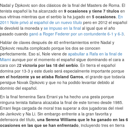
Nadal y Djokovic son dos clásicos de la final del Masters de Roma. El
tenista español la ha alcanzado en
9 ocasiones y tiene 7 títulos
en
sus vitrinas mientras que el serbio la ha jugado en
5 ocasiones
.
En
2011 Nole privó al español de un nuevo título
pero en 2012 el español
le devolvió la moneda y
se impuso en la final
al igual que el año
pasado cuando
ganó a Roger Federer por un contundente 6-1 y 6-3
.
Hablar de claves después de 40 enfrentamientos entre Nadal y
Djokovic resulta complicado porque los dos se conocen
perfectamente. Eso sí, Nole viene de
apabullar a Rafa en la final de
Miami
aunque por el momento el español sigue dominando el cara a
cara con 2
2 victoria por las 18 del serbio
. En tierra el español
domina por 13-3 y este duelo será especialmente importante porque
en el horizonte ya se atisba Roland Garros
, el grande que todavía
persigue Novak Djokovic y que no ha podido levantar debido al
dominio del español.
En la final femenina Sara Errani ya ha hecho una gesta porque
ninguna tenista italiana alcazaba la final de este torneo desde 1985.
Errani llega cargada de moral tras superar a dos jugadoras del nivel
de Jankovic y Na Li. Sin embargo enfrente a la gran favorita y
defensora del título,
una Serena Williams que le ha ganado en las 6
ocasiones en las que se han enfrentado
, incluyendo tres en tierra