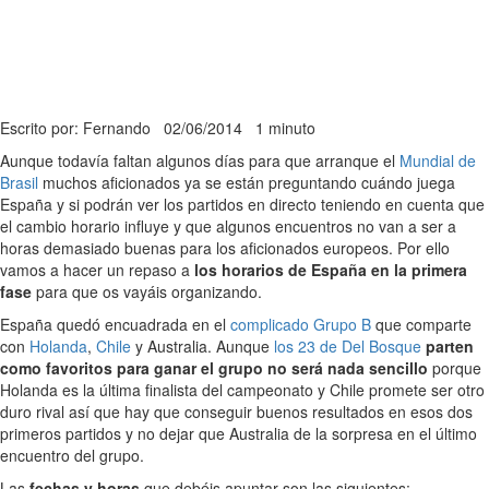
Escrito por: Fernando
02/06/2014
1 minuto
Aunque todavía faltan algunos días para que arranque el
Mundial de
Brasil
muchos aficionados ya se están preguntando cuándo juega
España y si podrán ver los partidos en directo teniendo en cuenta que
el cambio horario influye y que algunos encuentros no van a ser a
horas demasiado buenas para los aficionados europeos. Por ello
vamos a hacer un repaso a
los horarios de España en la primera
fase
para que os vayáis organizando.
España quedó encuadrada en el
complicado Grupo B
que comparte
con
Holanda
,
Chile
y Australia. Aunque
los 23 de Del Bosque
parten
como favoritos para ganar el grupo no será nada sencillo
porque
Holanda es la última finalista del campeonato y Chile promete ser otro
duro rival así que hay que conseguir buenos resultados en esos dos
primeros partidos y no dejar que Australia de la sorpresa en el último
encuentro del grupo.
Las
fechas y horas
que debéis apuntar son las siguientes: