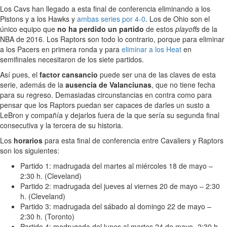
Los Cavs han llegado a esta final de conferencia eliminando a los
Pistons y a los Hawks y
ambas series por 4-0
. Los de Ohio son el
único equipo que
no ha perdido un partido
de estos
playoffs
de la
NBA de 2016. Los Raptors son todo lo contrario, porque para eliminar
a los Pacers en primera ronda y para
eliminar a los Heat
en
semifinales necesitaron de los siete partidos.
Así pues, el
factor cansancio
puede ser una de las claves de esta
serie, además de la
ausencia de Valanciunas
, que no tiene fecha
para su regreso. Demasiadas circunstancias en contra como para
pensar que los Raptors puedan ser capaces de darles un susto a
LeBron y compañía y dejarlos fuera de la que sería su segunda final
consecutiva y la tercera de su historia.
Los
horarios
para esta final de conferencia entre Cavaliers y Raptors
son los siguientes:
Partido 1: madrugada del martes al miércoles 18 de mayo –
2:30 h. (Cleveland)
Partido 2: madrugada del jueves al viernes 20 de mayo – 2:30
h. (Cleveland)
Partido 3: madrugada del sábado al domingo 22 de mayo –
2:30 h. (Toronto)
Partido 4: madrugada del lunes al martes 24 de mayo- 2:30 h.