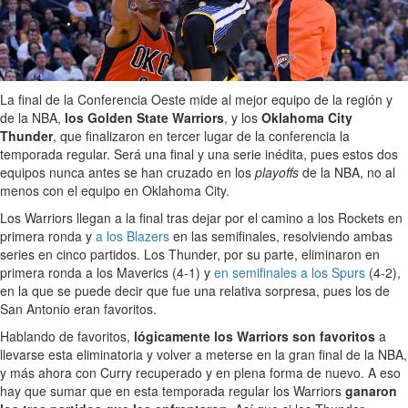
La final de la Conferencia Oeste mide al mejor equipo de la región y
de la NBA,
los Golden State Warriors
, y los
Oklahoma City
Thunder
, que finalizaron en tercer lugar de la conferencia la
temporada regular. Será una final y una serie inédita, pues estos dos
equipos nunca antes se han cruzado en los
playoffs
de la NBA, no al
menos con el equipo en Oklahoma City.
Los Warriors llegan a la final tras dejar por el camino a los Rockets en
primera ronda y
a los Blazers
en las semifinales, resolviendo ambas
series en cinco partidos. Los Thunder, por su parte, eliminaron en
primera ronda a los Maverics (4-1) y
en semifinales a los Spurs
(4-2),
en la que se puede decir que fue una relativa sorpresa, pues los de
San Antonio eran favoritos.
Hablando de favoritos,
lógicamente los Warriors son favoritos
a
llevarse esta eliminatoria y volver a meterse en la gran final de la NBA,
y más ahora con Curry recuperado y en plena forma de nuevo. A eso
hay que sumar que en esta temporada regular los Warriors
ganaron