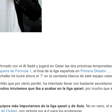
firmado con el Al Sadd y jugará en Qatar las dos próximas temporadas
spaña de Fórmula 1
, el final de la liga española en
Primera División
… A
Schalke 04 lucirá ahora el ‘7’ en la camiseta blanca de este equipo catar
partido que por cierto perdió, ha intentado llevar con bastante secret
odos intuíamos que iba a acabar en la liga qatarí
, por mucho que s
uipos más importantes de la liga qatarí y de Asia
. No en vano, el 
l de Clubes
, con victoria por 4-0 para los azulgranas.