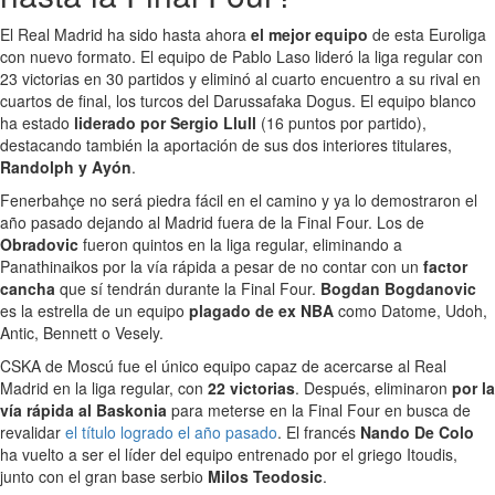
El Real Madrid ha sido hasta ahora
el mejor equipo
de esta Euroliga
con nuevo formato. El equipo de Pablo Laso lideró la liga regular con
23 victorias en 30 partidos y eliminó al cuarto encuentro a su rival en
cuartos de final, los turcos del Darussafaka Dogus. El equipo blanco
ha estado
liderado por Sergio Llull
(16 puntos por partido),
destacando también la aportación de sus dos interiores titulares,
Randolph y Ayón
.
Fenerbahçe no será piedra fácil en el camino y ya lo demostraron el
año pasado dejando al Madrid fuera de la Final Four. Los de
Obradovic
fueron quintos en la liga regular, eliminando a
Panathinaikos por la vía rápida a pesar de no contar con un
factor
cancha
que sí tendrán durante la Final Four.
Bogdan Bogdanovic
es la estrella de un equipo
plagado de ex NBA
como Datome, Udoh,
Antic, Bennett o Vesely.
CSKA de Moscú fue el único equipo capaz de acercarse al Real
Madrid en la liga regular, con
22 victorias
. Después, eliminaron
por la
vía rápida al Baskonia
para meterse en la Final Four en busca de
revalidar
el título logrado el año pasado
. El francés
Nando De Colo
ha vuelto a ser el líder del equipo entrenado por el griego Itoudis,
junto con el gran base serbio
Milos Teodosic
.