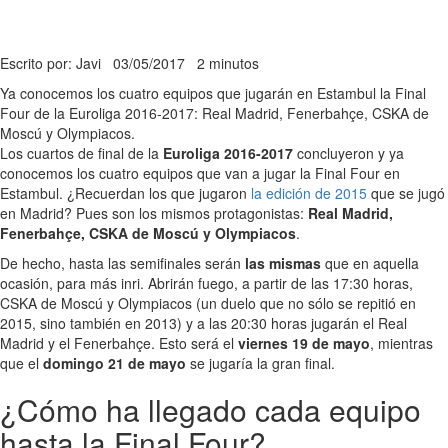
Escrito por: Javi
03/05/2017
2 minutos
Ya conocemos los cuatro equipos que jugarán en Estambul la Final
Four de la Euroliga 2016-2017: Real Madrid, Fenerbahçe, CSKA de
Moscú y Olympiacos.
Los cuartos de final de la
Euroliga 2016-2017
concluyeron y ya
conocemos los cuatro equipos que van a jugar la Final Four en
Estambul. ¿Recuerdan los que jugaron
la edición de 2015
que se jugó
en Madrid? Pues son los mismos protagonistas:
Real Madrid,
Fenerbahçe, CSKA de Moscú y Olympiacos
.
De hecho, hasta las semifinales serán
las mismas
que en aquella
ocasión, para más inri. Abrirán fuego, a partir de las 17:30 horas,
CSKA de Moscú y Olympiacos (un duelo que no sólo se repitió en
2015, sino también en 2013) y a las 20:30 horas jugarán el Real
Madrid y el Fenerbahçe. Esto será el
viernes 19 de mayo
, mientras
que el
domingo 21 de mayo
se jugaría la gran final.
¿Cómo ha llegado cada equipo
hasta la Final Four?