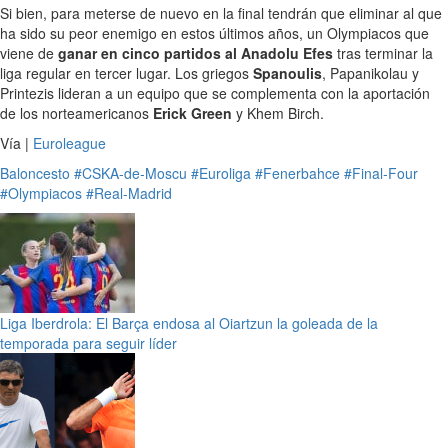
Si bien, para meterse de nuevo en la final tendrán que eliminar al que
ha sido su peor enemigo en estos últimos años, un Olympiacos que
viene de
ganar en cinco partidos al Anadolu Efes
tras terminar la
liga regular en tercer lugar. Los griegos
Spanoulis
, Papanikolau y
Printezis lideran a un equipo que se complementa con la aportación
de los norteamericanos
Erick Green
y Khem Birch.
Vía |
Euroleague
Baloncesto
#CSKA-de-Moscu
#Euroliga
#Fenerbahce
#Final-Four
#Olympiacos
#Real-Madrid
Liga Iberdrola: El Barça endosa al Oiartzun la goleada de la
temporada para seguir líder