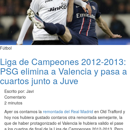
Fútbol
Liga de Campeones 2012-2013:
PSG elimina a Valencia y pasa a
cuartos junto a Juve
Escrito por: Javi
Comentario
2 minutos
Ayer os contamos la
remontada del Real Madrid
en Old Trafford y
hoy nos hubiera gustado contaros otra remontada semejante, la
que de haber protagonizado el Valencia le hubiera valido el pase
a los cuartos de final de la Liga de Campeones 2012-2013. Pero