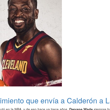
miento que envía a Calderón a L
tó en la NBA, y de eso hace ya trece años,
Dwyane Wade
siempre ha