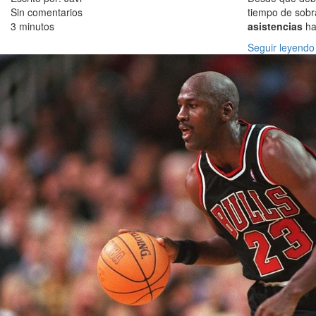
Sin comentarios
tiempo de sobra
3 minutos
asistencias
ha
Seguir leyendo