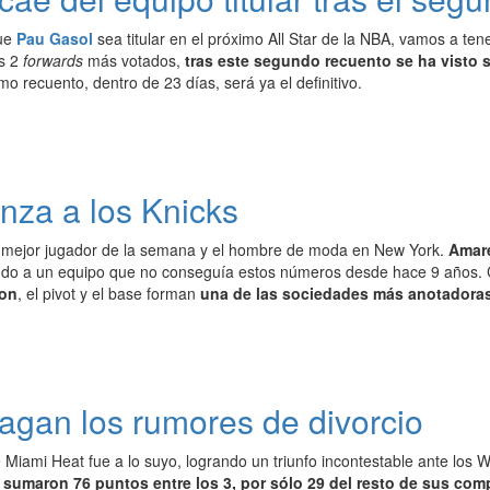
que
Pau Gasol
sea titular en el próximo All Star de la NBA, vamos a te
os 2
forwards
más votados,
tras este segundo recuento se ha visto
imo recuento, dentro de 23 días, será ya el definitivo.
nza a los Knicks
 mejor jugador de la semana y el hombre de moda en New York.
Amare
ando a un equipo que no conseguía estos números desde hace 9 años. C
on
, el pivot y el base forman
una de las sociedades más anotadoras 
agan los rumores de divorcio
 Miami Heat fue a lo suyo, logrando un triunfo incontestable ante los
umaron 76 puntos entre los 3, por sólo 29 del resto de sus co