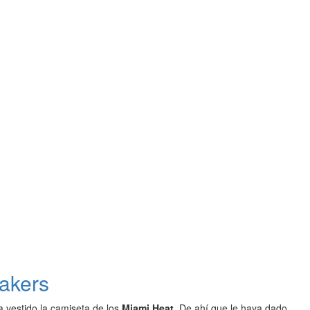
akers
 vestido la camiseta de los
Miami Heat
. De ahí que le haya dado