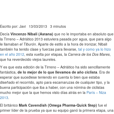
Escrito por: Javi
13/03/2013
3 minutos
Decía
Vincenzo Nibali (Astana)
que no le importaba en absoluto que
la Tirreno – Adriático 2013 estuviera pasada por agua, que para algo
le llamaban
el Tiburón
. Aparte de estilo a la hora de ironizar, Nibali
también ha tenido clase y fuerzas para llevarse,
tal y como ya lo hizo
en el año 2012
, esta vuelta por etapas, la
Carrera de los Dos Mares
,
que ha reverdecido viejos laureles.
Y es que esta edición de la Tirreno – Adriático ha sido sencillamente
fantástica,
de lo mejor de lo que llevamos de año ciclista
. Era de
esperar que sucediese teniendo en cuenta lo bien que estaba
diseñado el recorrido, apto para escamaruzas de cualquier tipo, y la
buena participación que iba a haber, con una nómina de ciclistas
mucho mejor que la que hemos visto días atrás en la
París – Niza
2013
.
El británico
Mark Cavendish (Omega Pharma-Quick Step)
fue el
primer líder de la prueba ya que su equipo ganó la primera etapa, una