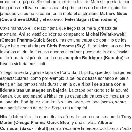
crono por equipos. Sin embargo, el de la Isla de Man se quedaría con
las ganas de llevarse una etapa al sprint, pues en las dos siguientes
jornadas vio como le batían en la meta el australiano
Mathew Goss
(Orica GreenEDGE)
y el eslovaco
Peter Sagan (Cannodanle)
.
Cavs mantuvo el liderato hasta que llegó la primera jornada de
montaña. Ahí se vistió de líder su compañero
Michal Kwiatkowski
(Omega Pharma-Quick Step)
, tras en una etapa de dominio de los
Sky y bien rematada por
Chris Froome (Sky)
. El británico, uno de los
favoritos al triunfo final, se aupaba al primer puesto de la clasificación
en la jornada siguiente, en la que
Joaquim Rodríguez (Katusha)
se
llevó la victoria en Chiati.
Y llegó la sexta y gran etapa de Porto Sant’Elpidio, que dejó imágenes
espectaculares, como por ejemplo la de los ciclistas echando el pie a
tierra en las rampas más duras y en la que
Nibali se alzaría con el
liderato tras un ataque en bajada
. La etapa por cierto se la apuntó
Sagan, que acompañó a Nibali en su escapada en pos de meta junto
a Joaquim Rodríguez, que ironizó más tarde, en tono jocoso, sobre
sus posibilidades de batir a Sagan en un sprint.
Nibali defendió en la crono final su liderato, crono que se apuntó
Tony
Martin (Omega Pharma-Quick Step)
y que sirvió a
Alberto
Contador (Saxo-Tinkoff)
para arrebatarle la tercera posición a
Purito