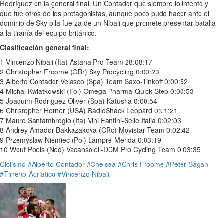
Rodríguez en la general final. Un Contador que siempre lo intentó y
que fue otros de los protagonistas, aunque poco pudo hacer ante el
dominio de Sky o la fuerza de un Nibali que promete presentar batalla
a la tiranía del equipo británico.
Clasificación general final:
1 Vincenzo Nibali (Ita) Astana Pro Team 28:08:17
2 Christopher Froome (GBr) Sky Procycling 0:00:23
3 Alberto Contador Velasco (Spa) Team Saxo-Tinkoff 0:00:52
4 Michal Kwiatkowski (Pol) Omega Pharma-Quick Step 0:00:53
5 Joaquim Rodriguez Oliver (Spa) Katusha 0:00:54
6 Christopher Horner (USA) RadioShack Leopard 0:01:21
7 Mauro Santambrogio (Ita) Vini Fantini-Selle Italia 0:02:03
8 Andrey Amador Bakkazakova (CRc) Movistar Team 0:02:42
9 Przemyslaw Niemiec (Pol) Lampre-Merida 0:03:19
10 Wout Poels (Ned) Vacansoleil-DCM Pro Cycling Team 0:03:35
Ciclismo
#Alberto-Contador
#Chelsea
#Chris Froome
#Peter Sagan
#Tirreno-Adriatico
#Vincenzo-Nibali