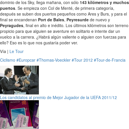
dominio de los Sky, llega mañana, con sólo
143 kilómetros y muchos
puertos
. Se empieza con Col de Menté, de primera categoría,
después se suben dos puertos pequeños como Ares y Burs, y para el
final se encandenan
Port de Bales
,
Peyresurde
de nuevo y
Peyragudes
, final en alto e inédito. Los últimos kilómetros son terreno
propicio para que alguien se aventure en solitario e intente dar un
vuelco a la carrera. ¿Habrá algún valiente o alguien con fuerzas para
ello? Eso es lo que nos gustaría poder ver.
Vía |
Le Tour
Ciclismo
#Europcar
#Thomas-Voeckler
#Tour 2012
#Tour-de-Francia
Los candidatos al premio de Mejor Jugador de la UEFA 2011/12