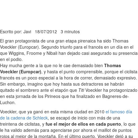
Escrito por: Javi
18/07/2012
3 minutos
El gran protagonista de una gran etapa pirenaica ha sido Thomas
Voeckler (Europcar). Segundo triunfo para el francés en un día en el
que Wiggins, Froome y Nibali han dejado casi asegurado su presencia
en el podio.
Hay mucha gente a la que no le cae demasiado bien
Thomas
Voeckler (Europcar)
, y hasta el punto comprensible, porque el ciclista
francés es un poco especial a la hora de correr, demasiado expresivo.
Sin embargo, imagino que hoy hasta sus detractores se habrán
quitado el sombrero ante el etapón que
Titi
Voeckler ha protagonizado
en esta jornada de los Pirineos que ha finalizado en Bagneres-de-
Luchon.
Voeckler, que ya ganó en esta misma ciudad en 2010
el famoso día
de la cadena de Schleck
, se escapó de inicio con más de una
treintena de ciclistas, y
fue el mejor de ellos en cada puerto
, lo que
le ha valido además para agenciarse por ahora el maillot de puntos
rojos al mejor de la montaña. En el último puerto, Voeckler dejó a su