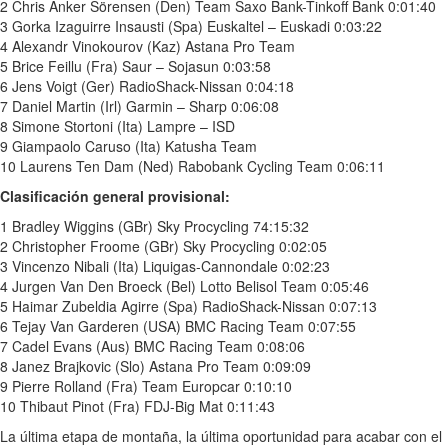
2 Chris Anker Sörensen (Den) Team Saxo Bank-Tinkoff Bank 0:01:40
3 Gorka Izaguirre Insausti (Spa) Euskaltel – Euskadi 0:03:22
4 Alexandr Vinokourov (Kaz) Astana Pro Team
5 Brice Feillu (Fra) Saur – Sojasun 0:03:58
6 Jens Voigt (Ger) RadioShack-Nissan 0:04:18
7 Daniel Martin (Irl) Garmin – Sharp 0:06:08
8 Simone Stortoni (Ita) Lampre – ISD
9 Giampaolo Caruso (Ita) Katusha Team
10 Laurens Ten Dam (Ned) Rabobank Cycling Team 0:06:11
Clasificación general provisional:
1 Bradley Wiggins (GBr) Sky Procycling 74:15:32
2 Christopher Froome (GBr) Sky Procycling 0:02:05
3 Vincenzo Nibali (Ita) Liquigas-Cannondale 0:02:23
4 Jurgen Van Den Broeck (Bel) Lotto Belisol Team 0:05:46
5 Haimar Zubeldia Agirre (Spa) RadioShack-Nissan 0:07:13
6 Tejay Van Garderen (USA) BMC Racing Team 0:07:55
7 Cadel Evans (Aus) BMC Racing Team 0:08:06
8 Janez Brajkovic (Slo) Astana Pro Team 0:09:09
9 Pierre Rolland (Fra) Team Europcar 0:10:10
10 Thibaut Pinot (Fra) FDJ-Big Mat 0:11:43
La última etapa de montaña, la última oportunidad para acabar con el