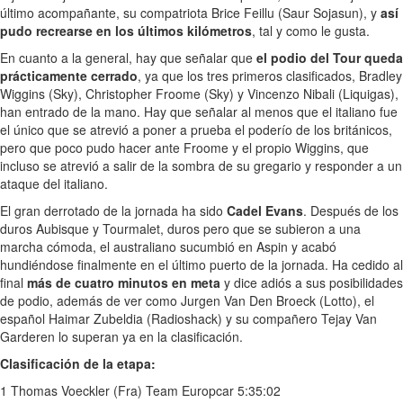
último acompañante, su compatriota Brice Feillu (Saur Sojasun), y
así
pudo recrearse en los últimos kilómetros
, tal y como le gusta.
En cuanto a la general, hay que señalar que
el podio del Tour queda
prácticamente cerrado
, ya que los tres primeros clasificados, Bradley
Wiggins (Sky), Christopher Froome (Sky) y Vincenzo Nibali (Liquigas),
han entrado de la mano. Hay que señalar al menos que el italiano fue
el único que se atrevió a poner a prueba el poderío de los británicos,
pero que poco pudo hacer ante Froome y el propio Wiggins, que
incluso se atrevió a salir de la sombra de su gregario y responder a un
ataque del italiano.
El gran derrotado de la jornada ha sido
Cadel Evans
. Después de los
duros Aubisque y Tourmalet, duros pero que se subieron a una
marcha cómoda, el australiano sucumbió en Aspin y acabó
hundiéndose finalmente en el último puerto de la jornada. Ha cedido al
final
más de cuatro minutos en meta
y dice adiós a sus posibilidades
de podio, además de ver como Jurgen Van Den Broeck (Lotto), el
español Haimar Zubeldia (Radioshack) y su compañero Tejay Van
Garderen lo superan ya en la clasificación.
Clasificación de la etapa:
1 Thomas Voeckler (Fra) Team Europcar 5:35:02