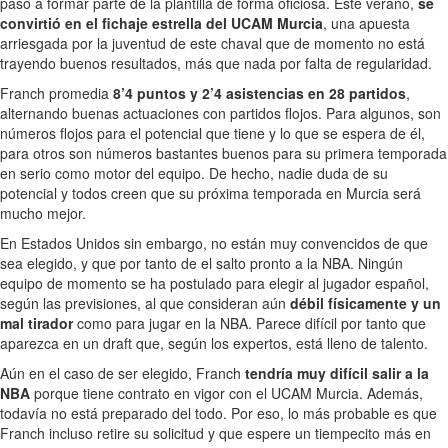
pasó a formar parte de la plantilla de forma oficiosa. Este verano,
se
convirtió en el fichaje estrella del UCAM Murcia
, una apuesta
arriesgada por la juventud de este chaval que de momento no está
trayendo buenos resultados, más que nada por falta de regularidad.
Franch promedia
8’4 puntos y 2’4 asistencias en 28 partidos
,
alternando buenas actuaciones con partidos flojos. Para algunos, son
números flojos para el potencial que tiene y lo que se espera de él,
para otros son números bastantes buenos para su primera temporada
en serio como motor del equipo. De hecho, nadie duda de su
potencial y todos creen que su próxima temporada en Murcia será
mucho mejor.
En Estados Unidos sin embargo, no están muy convencidos de que
sea elegido, y que por tanto de el salto pronto a la NBA. Ningún
equipo de momento se ha postulado para elegir al jugador español,
según las previsiones, al que consideran aún
débil físicamente y un
mal tirador
como para jugar en la NBA. Parece difícil por tanto que
aparezca en un draft que, según los expertos, está lleno de talento.
Aún en el caso de ser elegido, Franch
tendría muy difícil salir a la
NBA
porque tiene contrato en vigor con el UCAM Murcia. Además,
todavía no está preparado del todo. Por eso, lo más probable es que
Franch incluso retire su solicitud y que espere un tiempecito más en