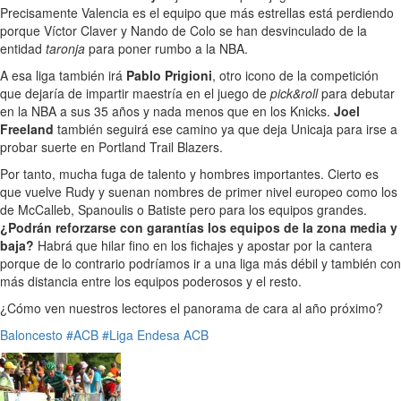
Precisamente Valencia es el equipo que más estrellas está perdiendo
porque Víctor Claver y Nando de Colo se han desvinculado de la
entidad
taronja
para poner rumbo a la NBA.
A esa liga también irá
Pablo Prigioni
, otro icono de la competición
que dejaría de impartir maestría en el juego de
pick&roll
para debutar
en la NBA a sus 35 años y nada menos que en los Knicks.
Joel
Freeland
también seguirá ese camino ya que deja Unicaja para irse a
probar suerte en Portland Trail Blazers.
Por tanto, mucha fuga de talento y hombres importantes. Cierto es
que vuelve Rudy y suenan nombres de primer nivel europeo como los
de McCalleb, Spanoulis o Batiste pero para los equipos grandes.
¿Podrán reforzarse con garantías los equipos de la zona media y
baja?
Habrá que hilar fino en los fichajes y apostar por la cantera
porque de lo contrario podríamos ir a una liga más débil y también con
más distancia entre los equipos poderosos y el resto.
¿Cómo ven nuestros lectores el panorama de cara al año próximo?
Baloncesto
#ACB
#Liga Endesa ACB