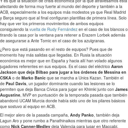
Y es que la situación de crisis económica por la que atravesamos está
afectando de forma muy fuerte al mundo del deporte y también a la
ACB, especialmente a los equipos más modestos ya que Real Madrid
y Barça seguro que al final configuran plantillas de primera línea. Solo
hay que ver los primeros movimientos de ambos equipos
consiguiendo la
vuelta de Rudy Fernández
en el caso de los blancos o
tirando la casa por la ventana para retener a Erazem Lorbek además
de asegurarse a Ante Tomic en el caso de los azulgranas.
¿Pero que está pasando en el resto de equipos? Pues que de
momento hay más salidas que llegadas. En Rusia la situación
económica es mejor que en España y hacia allí han volado algunos
jugadores referentes en sus equipos. Es el caso del eléctrico
Aaron
Jackson que deja Bilbao para jugar a los órdenes de Messina en
CSKA
o de
Marko Banic
que se marcha a Unics Kazan. También el
de
Paul Davis
, un jugador dominante cuando las lesiones se lo
permiten que deja Banca Cívica para jugar en Khimki junto con
James
Augustine
, MVP en puntuación de la temporada pasada que también
abandonó UCAM Murcia donde había sido uno de los pilares básicos
que sostuvo al equipo en ACB.
El mejor alero de la pasada campaña,
Andy Panko
, también deja
Lagun Aro y pone rumbo a Panathinaikos mientras que otro referente
como
Nick Canner-Medley
deja Valencia para jugar en Maccabi.