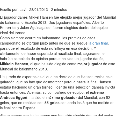
Escrito por: Javi
28/01/2013
2 minutos
El jugador danés Mikkel Hansen fue elegido mejor jugador del Mundial
de balonmano España 2013. Dos jugadores españoles, Alberto
Entrerríos y Julen Aguinagalde, fueron elegidos dentro del equipo
ideal del torneo.
Como siempre ocurre en balonmano, los premios de cada
campeonato se otorgan justo antes de que se juegue
la gran final
,
para que el resultado de ésta no influya en esa decisión. Y
ciertamente, de haber esperado al resultado final, seguramente
habrían cambiado de opinión porque ha sido un jugador danés,
Mikkeln Hansen
, el que ha sido elegido como
mejor jugador
de este
Mundial de balonmano 2013.
Un jurado de expertos es el que ha decidido que Hansen reciba este
galardón, que no hay que desmerecer porque hasta la final Hansen
estaba haciendo un gran torneo, líder de una selección danesa invicta
hasta entonces. Además, su compañero de equipo,
el extremo
Andreas Eggert
, ha sido el
máximo goleador
del Mundial, con 52
goles, que en realidad son
55 goles
contando los 3 que ha metido en
la final contra España.
Ahora vamos con los hombres que han sido elegido dentro del mejor