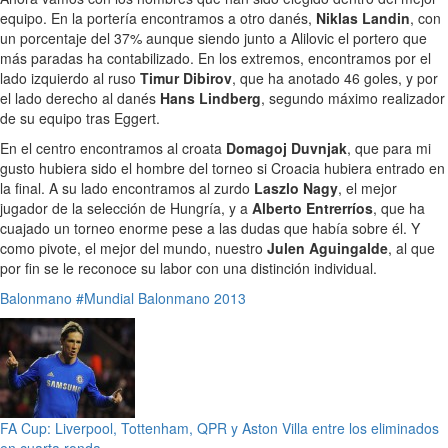
equipo. En la portería encontramos a otro danés,
Niklas Landin
, con
un porcentaje del 37% aunque siendo junto a Alilovic el portero que
más paradas ha contabilizado. En los extremos, encontramos por el
lado izquierdo al ruso
Timur Dibirov
, que ha anotado 46 goles, y por
el lado derecho al danés
Hans Lindberg
, segundo máximo realizador
de su equipo tras Eggert.
En el centro encontramos al croata
Domagoj Duvnjak
, que para mi
gusto hubiera sido el hombre del torneo si Croacia hubiera entrado en
la final. A su lado encontramos al zurdo
Laszlo Nagy
, el mejor
jugador de la selección de Hungría, y a
Alberto Entrerríos
, que ha
cuajado un torneo enorme pese a las dudas que había sobre él. Y
como pivote, el mejor del mundo, nuestro
Julen Aguingalde
, al que
por fin se le reconoce su labor con una distinción individual.
Balonmano
#Mundial Balonmano 2013
FA Cup: Liverpool, Tottenham, QPR y Aston Villa entre los eliminados
en cuarta ronda