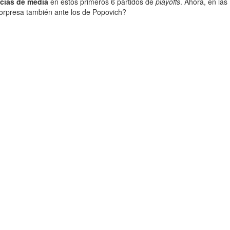
ncias de media
en estos primeros 6 partidos de
playoffs
. Ahora, en las
sorpresa también ante los de Popovich?