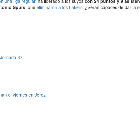
en una liga regular
, ha liderado a los suyos
con 24 puntos y 9 asiste
ntonio Spurs
, que
eliminaron a los Lakers
. ¿Serán capaces de dar la 
a Jornada 37
an el viernes en Jerez