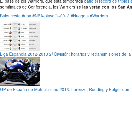
El base de los Warriors, que esta temporada
batió el récord de triples 
semifinales de Conferencia, los Warriors
se las verán con los San A
Baloncesto
#nba
#NBA-playoffs-2013
#Nuggets
#Warriors
Liga Española 2012-2013 2ª División: horarios y retransmisiones de l
GP de España de Motociclismo 2013: Lorenzo, Redding y Folger domin