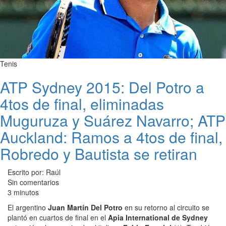
Tenis
ATP Sydney 2015: Del Potro a
4tos de final, eliminadas
Muguruza y Suárez Navarro; ATP
Auckland: Ramos a 4tos de final,
Robredo y Bautista se retiran
Escrito por: Raúl
Sin comentarios
3 minutos
El argentino
Juan Martín Del Potro
en su retorno al circuito se
plantó en cuartos de final en el
Apia International de Sydney