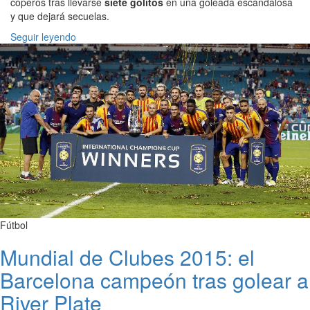
coperos tras llevarse
siete golitos
en una goleada escandalosa
y que dejará secuelas.
Seguir leyendo
Fútbol
Mundial de Clubes 2015: el
Barcelona campeón tras golear a
River Plate