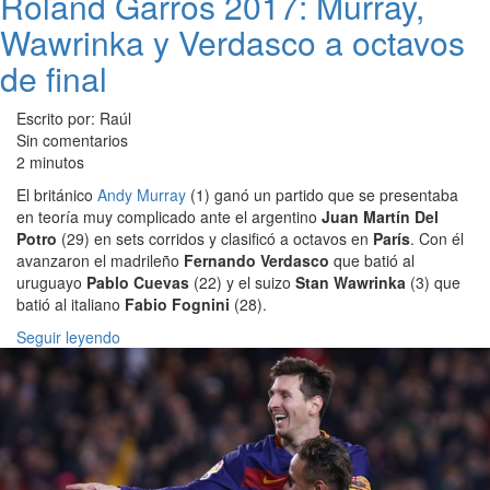
Roland Garros 2017: Murray,
Wawrinka y Verdasco a octavos
de final
Escrito por: Raúl
Sin comentarios
2 minutos
El británico
Andy Murray
(1) ganó un partido que se presentaba
en teoría muy complicado ante el argentino
Juan Martín Del
Potro
(29) en sets corridos y clasificó a octavos en
París
. Con él
avanzaron el madrileño
Fernando Verdasco
que batió al
uruguayo
Pablo Cuevas
(22) y el suizo
Stan Wawrinka
(3) que
batió al italiano
Fabio Fognini
(28).
Seguir leyendo