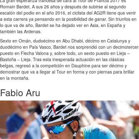
La gran esperanza francesa de cara al Tour de Francia 2017 es
Romain Bardet. A sus 26 años y después de subirse al segundo
escalón del podio en el año 2016, el ciclista del AG2R tiene que venir
a esta carrera ya pensando en la posibilidad de ganar. Sin triunfos en
lo que va de año, Bardet se ha dejado ver en Asia, en España y
también las Ardenas.
Sexto en Omán, dudoécimo en Abu Dhabi, décimo en Catalunya y
duodécimo en País Vasco, Bardet nos sorprendió con un decimotercer
puesto en Flecha Valona y, sobre todo, un sexto puesto en Lieja –
Bastoña – Lieja. Tras esta inesperada actuación en las clásicas
belgas, regresó a la competición en Dauphine para ser décimo y
demostrar que va a llegar al Tour en forma y con piernas para brillar
en la montaña.
Fabio Aru