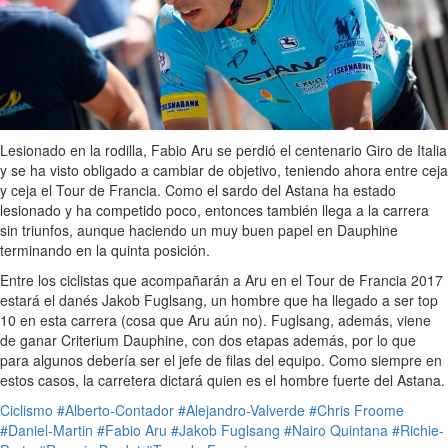
Lesionado en la rodilla, Fabio Aru se perdió el centenario Giro de Italia
y se ha visto obligado a cambiar de objetivo, teniendo ahora entre ceja
y ceja el Tour de Francia. Como el sardo del Astana ha estado
lesionado y ha competido poco, entonces también llega a la carrera
sin triunfos, aunque haciendo un muy buen papel en Dauphine
terminando en la quinta posición.
Entre los ciclistas que acompañarán a Aru en el Tour de Francia 2017
estará el danés Jakob Fuglsang, un hombre que ha llegado a ser top
10 en esta carrera (cosa que Aru aún no). Fuglsang, además, viene
de ganar Criterium Dauphine, con dos etapas además, por lo que
para algunos debería ser el jefe de filas del equipo. Como siempre en
estos casos, la carretera dictará quien es el hombre fuerte del Astana.
Ciclismo
#Alberto-Contador
#Alejandro-Valverde
#Chris Froome
#Daniel-Martin
#Fabio Aru
#Jakob Fuglsang
#Nairo Quintana
#Richie-