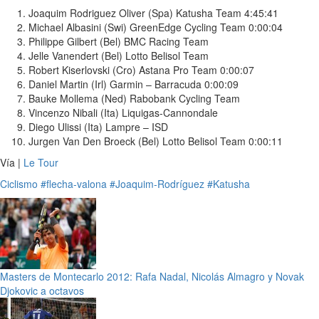
Joaquim Rodriguez Oliver (Spa) Katusha Team 4:45:41
Michael Albasini (Swi) GreenEdge Cycling Team 0:00:04
Philippe Gilbert (Bel) BMC Racing Team
Jelle Vanendert (Bel) Lotto Belisol Team
Robert Kiserlovski (Cro) Astana Pro Team 0:00:07
Daniel Martin (Irl) Garmin – Barracuda 0:00:09
Bauke Mollema (Ned) Rabobank Cycling Team
Vincenzo Nibali (Ita) Liquigas-Cannondale
Diego Ulissi (Ita) Lampre – ISD
Jurgen Van Den Broeck (Bel) Lotto Belisol Team 0:00:11
Vía |
Le Tour
Ciclismo
#flecha-valona
#Joaquim-Rodríguez
#Katusha
Masters de Montecarlo 2012: Rafa Nadal, Nicolás Almagro y Novak
Djokovic a octavos