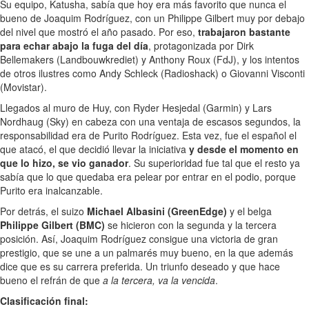
Su equipo, Katusha, sabía que hoy era más favorito que nunca el
bueno de Joaquim Rodríguez, con un Philippe Gilbert muy por debajo
del nivel que mostró el año pasado. Por eso,
trabajaron bastante
para echar abajo la fuga del día
, protagonizada por Dirk
Bellemakers (Landbouwkrediet) y Anthony Roux (FdJ), y los intentos
de otros ilustres como Andy Schleck (Radioshack) o Giovanni Visconti
(Movistar).
Llegados al muro de Huy, con Ryder Hesjedal (Garmin) y Lars
Nordhaug (Sky) en cabeza con una ventaja de escasos segundos, la
responsabilidad era de Purito Rodríguez. Esta vez, fue el español el
que atacó, el que decidió llevar la iniciativa
y desde el momento en
que lo hizo, se vio ganador
. Su superioridad fue tal que el resto ya
sabía que lo que quedaba era pelear por entrar en el podio, porque
Purito era inalcanzable.
Por detrás, el suizo
Michael Albasini (GreenEdge)
y el belga
Philippe Gilbert (BMC)
se hicieron con la segunda y la tercera
posición. Así, Joaquim Rodríguez consigue una victoria de gran
prestigio, que se une a un palmarés muy bueno, en la que además
dice que es su carrera preferida. Un triunfo deseado y que hace
bueno el refrán de que
a la tercera, va la vencida
.
Clasificación final: