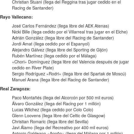
Christian Stuani (llega del Reggina tras jugar cedido en el
Racing de Santander)
Rayo Vallecano:
José Carlos Fernández (llega libre del AEK Atenas)
Nicki Bille (llega cedido por el Villarreal tras jugar en el Elche)
Adrián González (llega libre del Racing de Santander)
Jordi Amat (llega cedido por el Espanyol)
Alejandro Gálvez (llega libre del Sporting de Gijón)
Rubén Martínez (llega cedido por el Málaga)
«Chori» Domínguez (llega libre del Valencia después de jugar
cedido en River Plate)
Sergio Rodríguez «Rodri» (llega libre del Spartak de Moscú)
Manuel Arana (llega libre del Racing de Santander)
Real Zaragoza:
Paco Montañés (llega del Alcorcón por 500 mil euros)
Álvaro González (llega del Racing por 1 millón)
Lucas Wilchez (llega cedido por Colo Colo)
Glenn Loovens (llega libre del Celtic de Glasgow)
Christian Romaric (llega libre del Sevilla)
Javi Álamo (llega del Recreativo por 400 mil euros)
Antonio Galdeano «Apoño» (llega del Málaga por 1 millón)