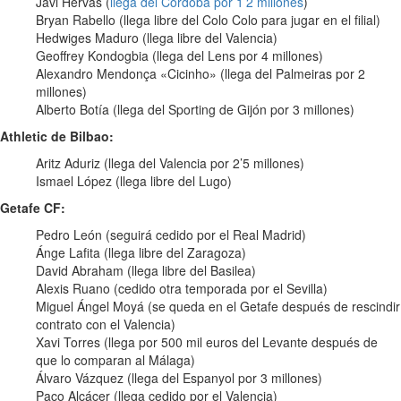
Javi Hervás (
llega del Córdoba por 1’2 millones
)
Bryan Rabello (llega libre del Colo Colo para jugar en el filial)
Hedwiges Maduro (llega libre del Valencia)
Geoffrey Kondogbia (llega del Lens por 4 millones)
Alexandro Mendonça «Cicinho» (llega del Palmeiras por 2
millones)
Alberto Botía (llega del Sporting de Gijón por 3 millones)
Athletic de Bilbao:
Aritz Aduriz (llega del Valencia por 2’5 millones)
Ismael López (llega libre del Lugo)
Getafe CF:
Pedro León (seguirá cedido por el Real Madrid)
Ánge Lafita (llega libre del Zaragoza)
David Abraham (llega libre del Basilea)
Alexis Ruano (cedido otra temporada por el Sevilla)
Miguel Ángel Moyá (se queda en el Getafe después de rescindir
contrato con el Valencia)
Xavi Torres (llega por 500 mil euros del Levante después de
que lo comparan al Málaga)
Álvaro Vázquez (llega del Espanyol por 3 millones)
Paco Alcácer (llega cedido por el Valencia)