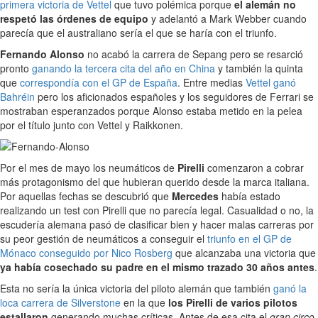
primera victoria de Vettel
que tuvo polémica porque
el alemán no
respetó las órdenes de equipo
y adelantó a Mark Webber cuando
parecía que el australiano sería el que se haría con el triunfo.
Fernando Alonso
no acabó la carrera de Sepang pero se resarció
pronto
ganando la tercera cita del año en China
y también la quinta
que
correspondía con el GP de España
. Entre medias
Vettel ganó
Bahréin
pero los aficionados españoles y los seguidores de Ferrari se
mostraban esperanzados porque Alonso estaba metido en la pelea
por el título junto con Vettel y Raikkonen.
Por el mes de mayo los neumáticos de
Pirelli
comenzaron a cobrar
más protagonismo del que hubieran querido desde la marca italiana.
Por aquellas fechas se descubrió que
Mercedes
había estado
realizando un test con Pirelli que no parecía legal. Casualidad o no, la
escudería alemana pasó de clasificar bien y hacer malas carreras por
su peor gestión de neumáticos a conseguir el
triunfo en el GP de
Mónaco conseguido por Nico Rosberg
que alcanzaba una victoria que
ya había cosechado su padre en el mismo trazado 30 años antes
.
Esta no sería la única victoria del piloto alemán que también
ganó la
loca carrera de Silverstone
en la que
los Pirelli de varios pilotos
estallaron
generando muchas críticas. Antes de esa cita el
gran circo