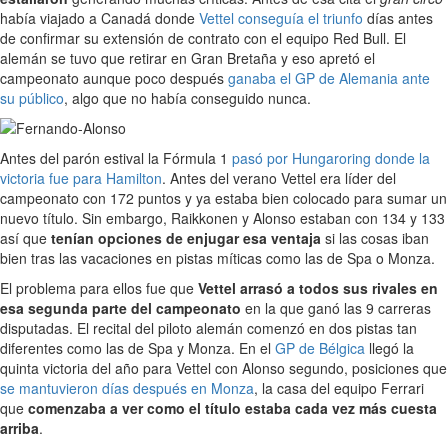
había viajado a Canadá donde
Vettel conseguía el triunfo
días antes
de confirmar su extensión de contrato con el equipo Red Bull. El
alemán se tuvo que retirar en Gran Bretaña y eso apretó el
campeonato aunque poco después
ganaba el GP de Alemania ante
su público
, algo que no había conseguido nunca.
Antes del parón estival la Fórmula 1
pasó por Hungaroring donde la
victoria fue para Hamilton
. Antes del verano Vettel era líder del
campeonato con 172 puntos y ya estaba bien colocado para sumar un
nuevo título. Sin embargo, Raikkonen y Alonso estaban con 134 y 133
así que
tenían opciones de enjugar esa ventaja
si las cosas iban
bien tras las vacaciones en pistas míticas como las de Spa o Monza.
El problema para ellos fue que
Vettel arrasó a todos sus rivales en
esa segunda parte del campeonato
en la que ganó las 9 carreras
disputadas. El recital del piloto alemán comenzó en dos pistas tan
diferentes como las de Spa y Monza. En el
GP de Bélgica
llegó la
quinta victoria del año para Vettel con Alonso segundo, posiciones que
se mantuvieron días después en Monza
, la casa del equipo Ferrari
que
comenzaba a ver como el título estaba cada vez más cuesta
arriba
.