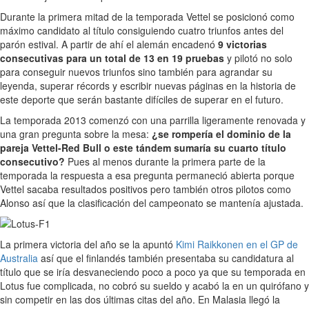
Durante la primera mitad de la temporada Vettel se posicionó como
máximo candidato al título consiguiendo cuatro triunfos antes del
parón estival. A partir de ahí el alemán encadenó
9 victorias
consecutivas para un total de 13 en 19 pruebas
y pilotó no solo
para conseguir nuevos triunfos sino también para agrandar su
leyenda, superar récords y escribir nuevas páginas en la historia de
este deporte que serán bastante difíciles de superar en el futuro.
La temporada 2013 comenzó con una parrilla ligeramente renovada y
una gran pregunta sobre la mesa:
¿se rompería el dominio de la
pareja Vettel-Red Bull o este tándem sumaría su cuarto título
consecutivo?
Pues al menos durante la primera parte de la
temporada la respuesta a esa pregunta permaneció abierta porque
Vettel sacaba resultados positivos pero también otros pilotos como
Alonso así que la clasificación del campeonato se mantenía ajustada.
La primera victoria del año se la apuntó
Kimi Raikkonen en el GP de
Australia
así que el finlandés también presentaba su candidatura al
título que se iría desvaneciendo poco a poco ya que su temporada en
Lotus fue complicada, no cobró su sueldo y acabó la en un quirófano y
sin competir en las dos últimas citas del año. En Malasia llegó la