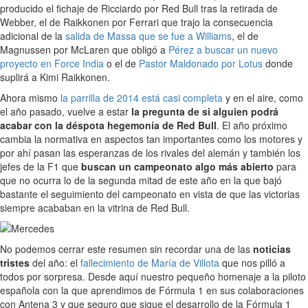
producido el fichaje de Ricciardo por Red Bull tras la retirada de
Webber, el de Raikkonen por Ferrari que trajo la consecuencia
adicional de la
salida de Massa que se fue a Williams
, el de
Magnussen por McLaren que obligó a
Pérez a buscar un nuevo
proyecto en Force India
o el de
Pastor Maldonado por Lotus
donde
suplirá a Kimi Raikkonen.
Ahora mismo
la parrilla de 2014 está casi completa
y en el aire, como
el año pasado, vuelve a estar
la pregunta de si alguien podrá
acabar con la déspota hegemonía de Red Bull
. El año próximo
cambia la normativa en aspectos tan importantes como los motores y
por ahí pasan las esperanzas de los rivales del alemán y también los
jefes de la F1 que
buscan un campeonato algo más abierto
para
que no ocurra lo de la segunda mitad de este año en la que bajó
bastante el seguimiento del campeonato en vista de que las victorias
siempre acababan en la vitrina de Red Bull.
No podemos cerrar este resumen sin recordar una de las
noticias
tristes
del año: el
fallecimiento de María de Villota
que nos pilló a
todos por sorpresa. Desde aquí nuestro pequeño homenaje a la piloto
española con la que aprendimos de Fórmula 1 en sus colaboraciones
con Antena 3 y que seguro que sigue el desarrollo de la Fórmula 1