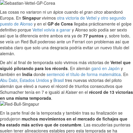
Las cosas no variaron ni un ápice cuando el
gran circo
abandonó
Europa. En
Singapur
vivimos
otra victoria de Vettel y otro segundo
puesto de Alonso
y en el
GP de Corea
llegaba prácticamente el golpe
definitivo porque
Vettel volvía a ganar
y Alonso solo podía ser sexto
así que la diferencia entre ambos era ya de
77 puntos
y, sobre todo,
se veía un Red Bull poderoso ante un Ferrari con problemas así que
estaba claro que solo una desgracia podría evitar un nuevo título del
alemán.
De ahí al final de temporada solo vivimos más victorias de
Vettel que
siguió pilotando para los récords
. En alemán
ganó en Japón
y
también en
India
donde
sentenció el título de forma matemática
. En
Abu Dabi
,
Estados Unidos
y
Brasil
tres nuevas victorias del piloto
alemán que elevó a nuevo el récord de triunfos consecutivos que
Schumacher tenía en 7 e igualó al
Kaiser
en el
récord de 13 victorias
en una misma temporada
.
En la parte final de la temporada y también tras su finalización se
produjeron
muchos movimientos en el mercado de fichajes que
ha estado más activo que de costumbre
. Las escuderías punteras
suelen tener alineaciones estables pero esta temporada se ha